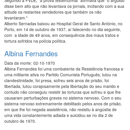
Segundo a PVDE, "a prova testemunhal" afirmava que "o arguido
disse bem alto que não levantava os jornais, incitando com a sua
atitude os restantes vendedores que também os não
levantaram."
Alberto Sernadas baixou ao Hospital Geral de Santo António, no
Porto, em 14 de outubro de 1937, aí falecendo no dia seguinte,
com a idade de 49 anos, em consequência dos maus tratos e
tortura sofridos na polícia política.
Albina Fernandes
Data da morte:
02-10-1970
Albina Fernandes foi uma combatente da Resistência francesa e
uma militante ativa no Partido Comunista Português, lutou na
clandestinidade, foi presa, sofreu seis anos de prisão, foi
libertada, lutou corajosamente pela libertação do seu marido e
contudo não conseguiu resistir às torturas que sofreu e que lhe
causaram perturbações graves no sistema nervoso. Com o seu
sistema nervoso extremamente debilitado pelos anos de prisão,
em que lhe foi negada assistência, não resistiu à angústia de
uma vida constantemente adiada e suicidou-se no dia 2 de
outubro de 1970.