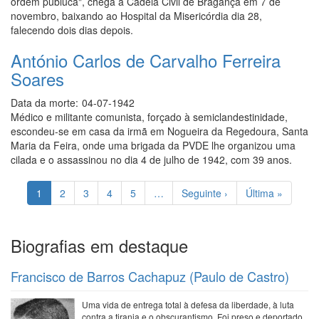
ordem públuca", chega à Cadeia Civil de Bragança em 7 de
novembro, baixando ao Hospital da Misericórdia dia 28,
falecendo dois dias depois.
António Carlos de Carvalho Ferreira
Soares
Data da morte:
04-07-1942
Médico e militante comunista, forçado à semiclandestinidade,
escondeu-se em casa da irmã em Nogueira da Regedoura, Santa
Maria da Feira, onde uma brigada da PVDE lhe organizou uma
cilada e o assassinou no dia 4 de julho de 1942, com 39 anos.
Paginação
Página
1
Page
2
Page
3
Page
4
Page
5
…
Próxima
Seguinte ›
Última
Última »
atual
página
página
Biografias em destaque
Francisco de Barros Cachapuz (Paulo de Castro)
Uma vida de entrega total à defesa da liberdade, à luta
contra a tirania e o obscurantismo. Foi preso e deportado,