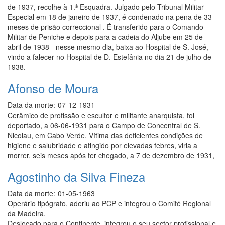
de 1937, recolhe à 1.ª Esquadra. Julgado pelo Tribunal Militar
Especial em 18 de janeiro de 1937, é condenado na pena de 33
meses de prisão correccional . É transferido para o Comando
Militar de Peniche e depois para a cadeia do Aljube em 25 de
abril de 1938 - nesse mesmo dia, baixa ao Hospital de S. José,
vindo a falecer no Hospital de D. Estefânia no dia 21 de julho de
1938.
Afonso de Moura
Data da morte:
07-12-1931
Cerâmico de profissão e escultor e militante anarquista, foi
deportado, a 06-06-1931 para o Campo de Concentral de S.
Nicolau, em Cabo Verde. Vítima das deficientes condições de
higiene e salubridade e atingido por elevadas febres, viria a
morrer, seis meses após ter chegado, a 7 de dezembro de 1931,
Agostinho da Silva Fineza
Data da morte:
01-05-1963
Operário tipógrafo, aderiu ao PCP e integrou o Comité Regional
da Madeira.
Deslocado para o Continente, integrou o seu sector profissional e