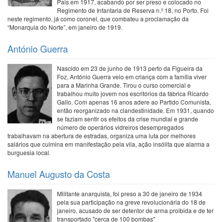
Pais em 1917, acabando por ser preso e colocado no
Regimento de Infantaria de Reserva n.º 18, no Porto. Foi
neste regimento, já como coronel, que combateu a proclamação da
“Monarquia do Norte”, em janeiro de 1919.
António Guerra
Nascido em 23 de junho de 1913 perto da Figueira da
Foz, António Guerra veio em criança com a família viver
para a Marinha Grande. Tirou o curso comercial e
trabalhou muito jovem nos escritórios da fábrica Ricardo
Gallo. Com apenas 16 anos adere ao Partido Comunista,
então reorganizado na clandestinidade. Em 1931, quando
se faziam sentir os efeitos da crise mundial e grande
número de operários vidreiros desempregados
trabalhavam na abertura de estradas, organiza uma luta por melhores
salários que culmina em manifestação pela vila, ação insólita que alarma a
burguesia local.
Manuel Augusto da Costa
Militante anarquista, foi preso a 30 de janeiro de 1934
pela sua participação na greve revolucionária do 18 de
janeiro, acusado de ser detentor de arma proibida e de ter
transportado "cerca de 100 bombas"