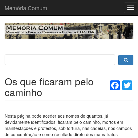
Memória Comum
Tog
nav
Passar
para
o
conteúdo
principal
Os que ficaram pelo
Fac
T
caminho
Nesta página pode aceder aos nomes de quantos, já
devidamente identificados, ficaram pelo caminho, mortos em
manifestações e protestos, sob tortura, nas cadeias, nos campos
de concentração e como resultado direto dos maus-tratos