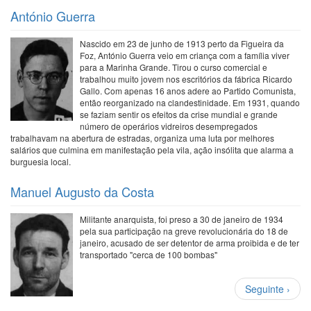
António Guerra
Nascido em 23 de junho de 1913 perto da Figueira da
Foz, António Guerra veio em criança com a família viver
para a Marinha Grande. Tirou o curso comercial e
trabalhou muito jovem nos escritórios da fábrica Ricardo
Gallo. Com apenas 16 anos adere ao Partido Comunista,
então reorganizado na clandestinidade. Em 1931, quando
se faziam sentir os efeitos da crise mundial e grande
número de operários vidreiros desempregados
trabalhavam na abertura de estradas, organiza uma luta por melhores
salários que culmina em manifestação pela vila, ação insólita que alarma a
burguesia local.
Manuel Augusto da Costa
Militante anarquista, foi preso a 30 de janeiro de 1934
pela sua participação na greve revolucionária do 18 de
janeiro, acusado de ser detentor de arma proibida e de ter
transportado "cerca de 100 bombas"
Paginação
Próxima
Seguinte ›
página