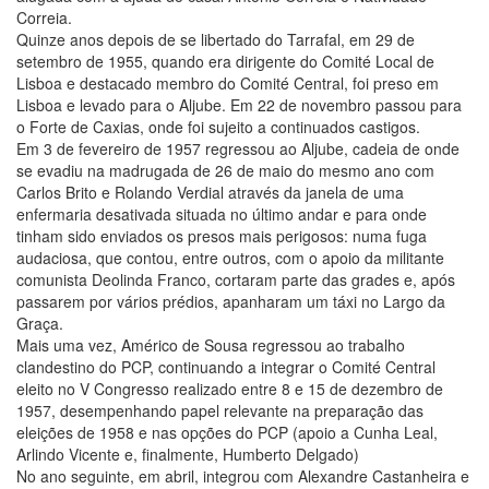
Correia.
Quinze anos depois de se libertado do Tarrafal, em 29 de
setembro de 1955, quando era dirigente do Comité Local de
Lisboa e destacado membro do Comité Central, foi preso em
Lisboa e levado para o Aljube. Em 22 de novembro passou para
o Forte de Caxias, onde foi sujeito a continuados castigos.
Em 3 de fevereiro de 1957 regressou ao Aljube, cadeia de onde
se evadiu na madrugada de 26 de maio do mesmo ano com
Carlos Brito e Rolando Verdial através da janela de uma
enfermaria desativada situada no último andar e para onde
tinham sido enviados os presos mais perigosos: numa fuga
audaciosa, que contou, entre outros, com o apoio da militante
comunista Deolinda Franco, cortaram parte das grades e, após
passarem por vários prédios, apanharam um táxi no Largo da
Graça.
Mais uma vez, Américo de Sousa regressou ao trabalho
clandestino do PCP, continuando a integrar o Comité Central
eleito no V Congresso realizado entre 8 e 15 de dezembro de
1957, desempenhando papel relevante na preparação das
eleições de 1958 e nas opções do PCP (apoio a Cunha Leal,
Arlindo Vicente e, finalmente, Humberto Delgado)
No ano seguinte, em abril, integrou com Alexandre Castanheira e