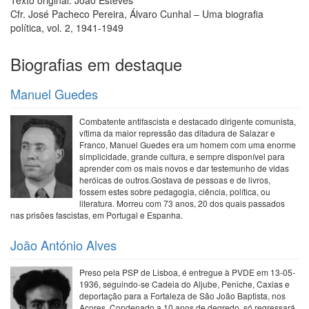
Texto original: João Esteves
Cfr. José Pacheco Pereira, Álvaro Cunhal – Uma biografia
política, vol. 2, 1941-1949
Biografias em destaque
Manuel Guedes
Combatente antifascista e destacado dirigente comunista,
vítima da maior repressão das ditadura de Salazar e
Franco, Manuel Guedes era um homem com uma enorme
simplicidade, grande cultura, e sempre disponível para
aprender com os mais novos e dar testemunho de vidas
heróicas de outros.Gostava de pessoas e de livros,
fossem estes sobre pedagogia, ciência, política, ou
literatura. Morreu com 73 anos, 20 dos quais passados
nas prisões fascistas, em Portugal e Espanha.
João António Alves
Preso pela PSP de Lisboa, é entregue à PVDE em 13-05-
1936, seguindo-se Cadeia do Aljube, Peniche, Caxias e
deportação para a Fortaleza de São João Baptista, nos
Açores. Condenado a 10 anos de degredo, só regressará