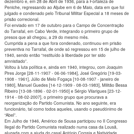
dezembro e, em 28 de Abril de 1936, para a Fortaleza de
Peniche, regressando ao Aljube em 6 de Maio, data em que foi
julgado e condenado pelo Tribunal Militar Especial a 18 meses de
prisão correcional.
Foi enviado em 17 de outubro para o Campo de Concentração
do Tarrafal, em Cabo Verde, integrando o primeiro grupo de
presos que ali chegou, a 29 do mesmo mês.
Cumprida a pena a que fora condenado, continuou em prisão
preventiva no Tarrafal, de onde só regressou em 15 de julho de
1940, sendo então “restituído à liberdade por ter sido
amnistiado”.
Voltou à luta política e, ainda em 1940, integrou, com Joaquim
Pires Jorge [28-11-1907 - 06-06-1984], José Gregório [19-03-
1908 - 1961], Júlio de Melo Fogaça [10-08-1907 - janeiro de
1980], Manuel Guedes [14-12-1909 - 08-03-1983], Militão Bessa
Ribeiro [13-08-1896 - 02-01-1950] e Sérgio Vilarigues [23-12-
1914 - 08-02-2007], o primeiro grupo que procurava a
reorganização do Partido Comunista. No ano seguinte, era
funcionário, tal como todos aqueles, usando o pseudónimo de
“Abel”.
Em Julho de 1946, Américo de Sousa participou no II Congresso
Ilegal do Partido Comunista realizado numa casa da Lousã,
alugada com a ajuda do casal António Correia e Natividade