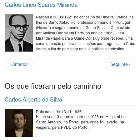
Carlos Lineu Soares Miranda
Nasceu a 30-03-1921 no concelho de Ribeira Grande, na
Ilha de Santo Antão. Foi professor primário em Portugal
(Nazaré) e seguidamente na Guiné-Bissau. Contactado
por Amilcar Cabral em Paris, no ano de 1966, Lineu
Miranda viajou para a Guiné Conakry onde recebeu uma
curta formação política e instruções para regressar a Cabo
Verde, a fim de participar na luta política clandestina.
Paginação
Página
Próxima
‹ Anterior
Seguinte ›
anterior
página
Os que ficaram pelo caminho
Carlos Alberto da Silva
Data da morte
13-11-1936
Faleceu a 13 de novembro de 1936 no Hospital de
Santo António, no Porto, para onde foi levado, na
véspera, pela PVDE do Porto.
…