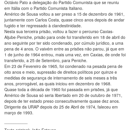
Octávio Pato a delegação do Partido Comunista que se reuniu
em Itália com o Partido Comunista Italiano.
Américo de Sousa voltou a ser preso a 15 de dezembro de 1961,
juntamente com Carlos Costa, quase cinco anos depois de andar
fugido e ter regressado à clandestinidade.
Nesta sua terceira prisão, voltou a fazer o percurso Caxias-
Aljube-Peniche, prisão para onde foi transferido em 18 de abril do
ano seguinte por ter sido condenado, por cúmulo jurídico, a uma
pena de 4 anos. O vaivém entre as prisões não parou, já que em
1 de junho de 1964 entrou, mais uma vez, em Caxias, de onde foi
transferido, a 25 de Setembro, para Peniche.
Em 23 de Fevereiro de 1965, foi condenado na pesada pena de
oito anos e meio, supressão de direitos políticos por quinze e
medidas de segurança de internamento de seis meses a três
anos, prorrogável, as quais iniciou em dezembro de 1968.
Quase toda a década de 1960 foi passada em prisões, já que
Américo de Sousa só seria libertado em 20 de outubro de 1971,
depois de ter estado preso consecutivamente quase dez anos.
Dirigente da URAP depois do 25 de Abril de 1974, faleceu em
março de 1993.
__________