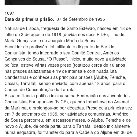
1697
Data da primeira prisão
07 de Setembro de 1935
Natural de Lisboa, freguesia de Santo Estêvão, nasceu em 18 de
julho ou 3 de agosto de 1918 (dúvida nos docs.PIDE), filho de
Maria Gonçalves e de Joaquim Mário de Sousa.
Fundidor de profissão, foi militante e dirigente do Partido
Comunista, tendo integrado o seu Comité Central, Américo
Gonçalves de Sousa, “O Russo”, iniciou muito novo a atividade
política, esteve várias vezes preso (totalizou cerca de 16 anos
nas prisões salazaristas e 19 de intensa e continuada luta
clandestina) e conheceu as principais prisões [Aljube, Peniche,
Caxias, Tarrafal], sendo enviado, com apenas 18 anos, para o
Campo de Concentração do Tarrafal.
A sua militância política iniciou-se na Federação das Juventudes
Comunistas Portuguesas (FJCP), quando trabalhava no Arsenal
da Marinha, e prolongou-se por décadas. Preso pela primeira vez
em 7 de setembro de 1935, por atividades comunistas, Américo
de Sousa percorreu, em escassos meses, o Aljube, Peniche e de
novo o Aljube, de onde partiu para o Tarrafal: detido inicialmente
numa esquadra, foi transferido para a Cadeia do Aljube em 30 de