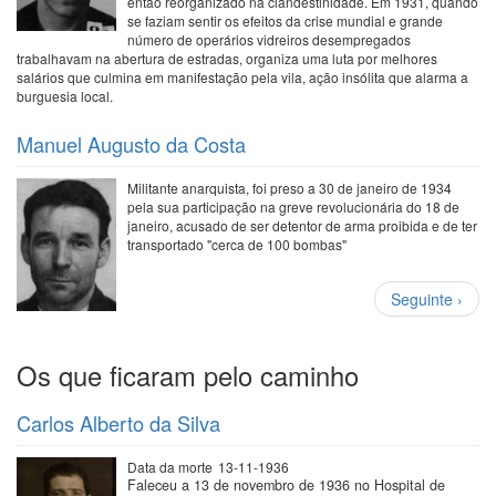
então reorganizado na clandestinidade. Em 1931, quando
se faziam sentir os efeitos da crise mundial e grande
número de operários vidreiros desempregados
trabalhavam na abertura de estradas, organiza uma luta por melhores
salários que culmina em manifestação pela vila, ação insólita que alarma a
burguesia local.
Manuel Augusto da Costa
Militante anarquista, foi preso a 30 de janeiro de 1934
pela sua participação na greve revolucionária do 18 de
janeiro, acusado de ser detentor de arma proibida e de ter
transportado "cerca de 100 bombas"
Paginação
Próxima
Seguinte ›
página
Os que ficaram pelo caminho
Carlos Alberto da Silva
Data da morte
13-11-1936
Faleceu a 13 de novembro de 1936 no Hospital de