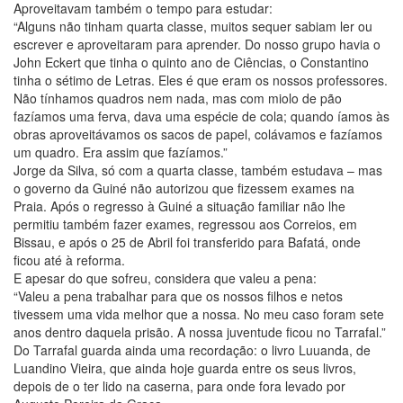
Aproveitavam também o tempo para estudar:
“Alguns não tinham quarta classe, muitos sequer sabiam ler ou
escrever e aproveitaram para aprender. Do nosso grupo havia o
John Eckert que tinha o quinto ano de Ciências, o Constantino
tinha o sétimo de Letras. Eles é que eram os nossos professores.
Não tínhamos quadros nem nada, mas com miolo de pão
fazíamos uma ferva, dava uma espécie de cola; quando íamos às
obras aproveitávamos os sacos de papel, colávamos e fazíamos
um quadro. Era assim que fazíamos.”
Jorge da Silva, só com a quarta classe, também estudava – mas
o governo da Guiné não autorizou que fizessem exames na
Praia. Após o regresso à Guiné a situação familiar não lhe
permitiu também fazer exames, regressou aos Correios, em
Bissau, e após o 25 de Abril foi transferido para Bafatá, onde
ficou até à reforma.
E apesar do que sofreu, considera que valeu a pena:
“Valeu a pena trabalhar para que os nossos filhos e netos
tivessem uma vida melhor que a nossa. No meu caso foram sete
anos dentro daquela prisão. A nossa juventude ficou no Tarrafal.”
Do Tarrafal guarda ainda uma recordação: o livro Luuanda, de
Luandino Vieira, que ainda hoje guarda entre os seus livros,
depois de o ter lido na caserna, para onde fora levado por