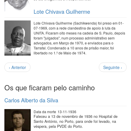
Lote Chivava Guilherme
Lote Chivava Guilherme (Sachikwenda) foi preso em 01-
07-1969, com a rede clandestina de apoio à luta da
UNITA. Ficaram oito meses na cadeia de S. Paulo, depois
foram "julgados", num processo administrativo sem
advogados, em Março de 1970, e enviados para o
Tarrafal. Condenado a 10 anos de prisão maior, foi
libertado no 1.º de Maio de 1974.
Paginação
Página
Próxima
‹ Anterior
Seguinte ›
anterior
página
Os que ficaram pelo caminho
Carlos Alberto da Silva
Data da morte
13-11-1936
Faleceu a 13 de novembro de 1936 no Hospital de
Santo António, no Porto, para onde foi levado, na
véspera, pela PVDE do Porto.