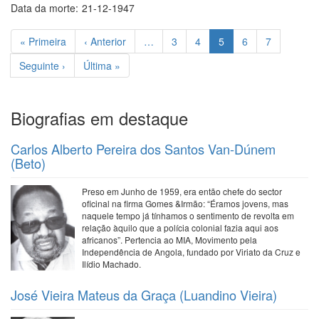
Data da morte:
21-12-1947
Paginação
Primeira
« Primeira
Página
‹ Anterior
…
Page
3
Page
4
Página
5
Page
6
Page
7
página
anterior
atual
Próxima
Seguinte ›
Última
Última »
página
página
Biografias em destaque
Carlos Alberto Pereira dos Santos Van-Dúnem
(Beto)
Preso em Junho de 1959, era então chefe do sector
oficinal na firma Gomes &Irmão: “Éramos jovens, mas
naquele tempo já tínhamos o sentimento de revolta em
relação àquilo que a polícia colonial fazia aqui aos
africanos”. Pertencia ao MIA, Movimento pela
Independência de Angola, fundado por Viriato da Cruz e
Ilídio Machado.
José Vieira Mateus da Graça (Luandino Vieira)