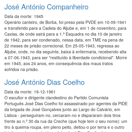
José António Companheiro
Data da morte:
1945
Operário canteiro, de Borba, foi preso pela PVDE em 10-09-1941
e transferido para a Cadeia do Aljube e, em 1 de novembro, para
Caxias, de onde sairá para a 1.ª Esquadra no dia 10 de janeiro
de 1942, para ser condenado, nessa data, em TME na pena de
22 meses de prisão correcional. Em 25-05-1943, regressa ao
Aljube, onde, no dia seguinte, baixa à enfermaria, recebendo alta
a 07-06-1943, para ser "restituído à liberdade condicional". Morre
em 1945, aos 24 anos, em consequência dos maus tratos
sofridos na prisão.
José António Dias Coelho
Data da morte:
19-12-1961
O escultor e dirigente clandestino do Partido Comunista
Português José Dias Coelho foi assassinado por agentes da PIDE
da brigada de José Gonçalves junto ao Largo do Calvário, em
Lisboa - perseguiram-no, cercaram-no e dispararam dois tiros
frente ao n.º 30 da rua da Creche (que hoje tem o seu nome): um
tiro à queima-roupa, em pleno peito, deitou-o por terra e o outro