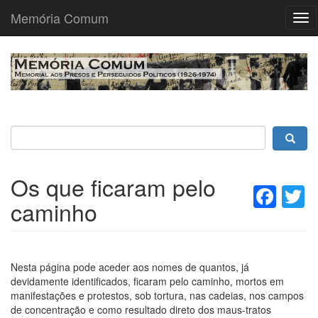
Memória Comum
Tog
nav
Passar
para
o
conteúdo
principal
Os que ficaram pelo
Fac
T
caminho
Nesta página pode aceder aos nomes de quantos, já
devidamente identificados, ficaram pelo caminho, mortos em
manifestações e protestos, sob tortura, nas cadeias, nos campos
de concentração e como resultado direto dos maus-tratos