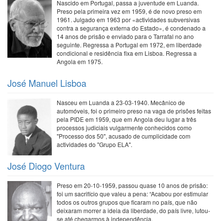
Nascido em Portugal, passa a juventude em Luanda.
Preso pela primeira vez em 1959, é de novo preso em
1961. Julgado em 1963 por «actividades subversivas
contra a segurança externa do Estado», é condenado a
14 anos de prisão e enviado para o Tarrafal no ano
seguinte. Regressa a Portugal em 1972, em liberdade
condicional e residência fixa em Lisboa. Regressa a
Angola em 1975.
José Manuel Lisboa
Nasceu em Luanda a 23-03-1940. Mecânico de
automóveis, foi o primeiro preso na vaga de prisões feitas
pela PIDE em 1959, que em Angola deu lugar a três
processos judiciais vulgarmente conhecidos como
"Processo dos 50", acusado de cumplicidade com
actividades do "Grupo ELA".
José Diogo Ventura
Preso em 20-10-1959, passou quase 10 anos de prisão:
foi um sacrifício que valeu a pena: “Acabou por estimular
todos os outros grupos que ficaram no país, que não
deixaram morrer a ideia da liberdade, do país livre, lutou-
se até chegarmos à independência.