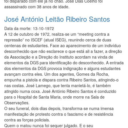
foi disparado com ele já no chão. José Dias Coelho foi
assassinado com 38 anos de idade.
José António Leitão Ribeiro Santos
Data da morte:
13-10-1972
A 12 de outubro de 1972, realiza-se um “meeting contra a
repressão” no ISCEF (atual ISEG), reunindo cerca de duas
centenas de estudantes. Face ao aparecimento de um indivíduo
desconhecido que não esclarece o que está ali a fazer, a direção
da Associação e a Direção do Instituto acordam na vinda de
elementos da DGS para identificação do desconhecido. A entrada
dos elementos da DGS provoca indignação e alguns estudantes
avançam contra eles. Um dos agentes, Gomes da Rocha,
empunha a pistola e dispara contra Ribeiro Santos, atingindo-o
nas costas. José Lamego, que tenta manietá-lo, é também
atingido numa coxa. José António Ribeiro Santos é conduzido
para o Hospital de Santa Maria, onde morre na Sala de
Observações.
O seu funeral, dois dias depois, transforma-se numa imensa
manifestação de protesto contra o fascismo e de resistência
contra as forças policiais.
Quem o matou nunca foi sequer julgado. E o seu