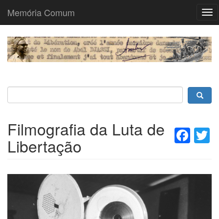
Memória Comum
Tog
nav
Passar
para
o
conteúdo
principal
Filmografia da Luta de
Fac
T
Libertação