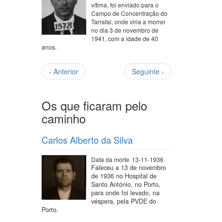
vítima, foi enviado para o
Campo de Concentração do
Tarrafal, onde viria a morrer
no dia 3 de novembro de
1941, com a idade de 40
anos.
Paginação
Página
Próxima
‹ Anterior
Seguinte ›
anterior
página
Os que ficaram pelo
caminho
Carlos Alberto da Silva
Data da morte
13-11-1936
Faleceu a 13 de novembro
de 1936 no Hospital de
Santo António, no Porto,
para onde foi levado, na
véspera, pela PVDE do
Porto.