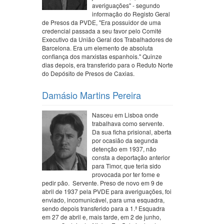
averiguações" - segundo
informação do Registo Geral
de Presos da PVDE, "Era possuidor de uma
credencial passada a seu favor pelo Comité
Executivo da União Geral dos Trabalhadores de
Barcelona. Era um elemento de absoluta
confiança dos marxistas espanhois." Quinze
dias depois, era transferido para o Reduto Norte
do Depósito de Presos de Caxias.
Damásio Martins Pereira
Nasceu em Lisboa onde
trabalhava como servente.
Da sua ficha prisional, aberta
por ocasião da segunda
detenção em 1937, não
consta a deportação anterior
para Timor, que teria sido
provocada por ter fome e
pedir pão. Servente. Preso de novo em 9 de
abril de 1937 pela PVDE para averiguações, foi
enviado, incomunicável, para uma esquadra,
sendo depois transferido para a 1.ª Esquadra
em 27 de abril e, mais tarde, em 2 de junho,