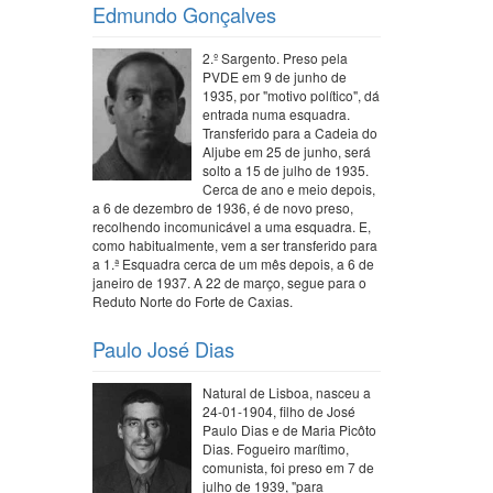
Edmundo Gonçalves
2.º Sargento. Preso pela
PVDE em 9 de junho de
1935, por "motivo político", dá
entrada numa esquadra.
Transferido para a Cadeia do
Aljube em 25 de junho, será
solto a 15 de julho de 1935.
Cerca de ano e meio depois,
a 6 de dezembro de 1936, é de novo preso,
recolhendo incomunicável a uma esquadra. E,
como habitualmente, vem a ser transferido para
a 1.ª Esquadra cerca de um mês depois, a 6 de
janeiro de 1937. A 22 de março, segue para o
Reduto Norte do Forte de Caxias.
Paulo José Dias
Natural de Lisboa, nasceu a
24-01-1904, filho de José
Paulo Dias e de Maria Picôto
Dias. Fogueiro marítimo,
comunista, foi preso em 7 de
julho de 1939, "para