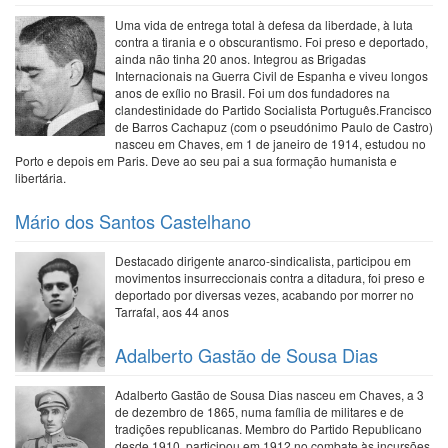
Uma vida de entrega total à defesa da liberdade, à luta
contra a tirania e o obscurantismo. Foi preso e deportado,
ainda não tinha 20 anos. Integrou as Brigadas
Internacionais na Guerra Civil de Espanha e viveu longos
anos de exílio no Brasil. Foi um dos fundadores na
clandestinidade do Partido Socialista Português.Francisco
de Barros Cachapuz (com o pseudónimo Paulo de Castro)
nasceu em Chaves, em 1 de janeiro de 1914, estudou no
Porto e depois em Paris. Deve ao seu pai a sua formação humanista e
libertária.
Mário dos Santos Castelhano
Destacado dirigente anarco-sindicalista, participou em
movimentos insurreccionais contra a ditadura, foi preso e
deportado por diversas vezes, acabando por morrer no
Tarrafal, aos 44 anos
Adalberto Gastão de Sousa Dias
Adalberto Gastão de Sousa Dias nasceu em Chaves, a 3
de dezembro de 1865, numa família de militares e de
tradições republicanas. Membro do Partido Republicano
desde 1910, participou em 1912 no combate às incursões