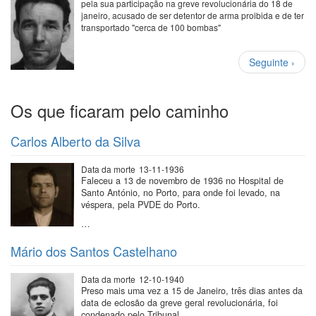
pela sua participação na greve revolucionária do 18 de
janeiro, acusado de ser detentor de arma proibida e de ter
transportado "cerca de 100 bombas"
Paginação
Próxima
Seguinte ›
página
Os que ficaram pelo caminho
Carlos Alberto da Silva
Data da morte
13-11-1936
Faleceu a 13 de novembro de 1936 no Hospital de
Santo António, no Porto, para onde foi levado, na
véspera, pela PVDE do Porto.
…
Mário dos Santos Castelhano
Data da morte
12-10-1940
Preso mais uma vez a 15 de Janeiro, três dias antes da
data de eclosão da greve geral revolucionária, foi
condenado pelo Tribunal…