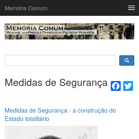
Memória Comum
Tog
nav
Passar
para
o
conteúdo
principal
Medidas de Segurança
Fac
T
Medidas de Segurança - a construção do
Estado totalitário