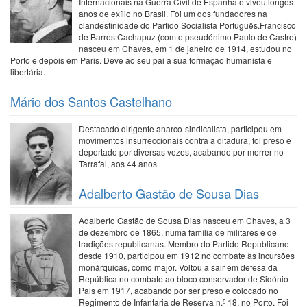
Internacionais na Guerra Civil de Espanha e viveu longos
anos de exílio no Brasil. Foi um dos fundadores na
clandestinidade do Partido Socialista Português.Francisco
de Barros Cachapuz (com o pseudónimo Paulo de Castro)
nasceu em Chaves, em 1 de janeiro de 1914, estudou no
Porto e depois em Paris. Deve ao seu pai a sua formação humanista e
libertária.
Mário dos Santos Castelhano
Destacado dirigente anarco-sindicalista, participou em
movimentos insurreccionais contra a ditadura, foi preso e
deportado por diversas vezes, acabando por morrer no
Tarrafal, aos 44 anos
Adalberto Gastão de Sousa Dias
Adalberto Gastão de Sousa Dias nasceu em Chaves, a 3
de dezembro de 1865, numa família de militares e de
tradições republicanas. Membro do Partido Republicano
desde 1910, participou em 1912 no combate às incursões
monárquicas, como major. Voltou a sair em defesa da
República no combate ao bloco conservador de Sidónio
Pais em 1917, acabando por ser preso e colocado no
Regimento de Infantaria de Reserva n.º 18, no Porto. Foi