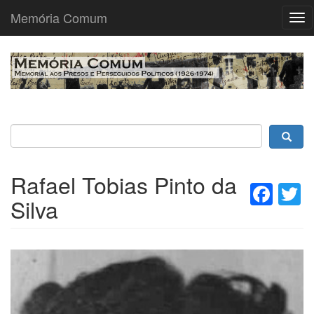
Memória Comum
Tog
nav
Passar
para
o
conteúdo
principal
Rafael Tobias Pinto da
Fac
T
Silva