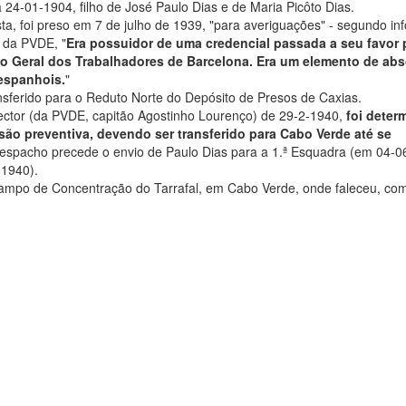
 24-01-1904, filho de José Paulo Dias e de Maria Picôto Dias.
ta, foi preso em 7 de julho de 1939, "para averiguações" - segundo i
 da PVDE, "
Era possuidor de uma credencial passada a seu favor 
o Geral dos Trabalhadores de Barcelona. Era um elemento de abs
espanhois.
"
ansferido para o Reduto Norte do Depósito de Presos de Caxias.
ector (da PVDE, capitão Agostinho Lourenço) de 29-2-1940,
foi deter
são preventiva, devendo ser transferido para Cabo Verde até se
o despacho precede o envio de Paulo Dias para a 1.ª Esquadra (em 04-
-1940).
ampo de Concentração do Tarrafal, em Cabo Verde, onde faleceu, co