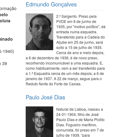
Edmundo Gonçalves
nformação
pelo
2.º Sargento. Preso pela
oluta
PVDE em 9 de junho de
1935, por "motivo político", dá
entrada numa esquadra.
Transferido para a Cadeia do
minado
Aljube em 25 de junho, será
solto a 15 de julho de 1935.
06-1940)
Cerca de ano e meio depois,
a 6 de dezembro de 1936, é de novo preso,
m 39
recolhendo incomunicável a uma esquadra. E,
como habitualmente, vem a ser transferido para
a 1.ª Esquadra cerca de um mês depois, a 6 de
janeiro de 1937. A 22 de março, segue para o
Reduto Norte do Forte de Caxias.
Paulo José Dias
Natural de Lisboa, nasceu a
24-01-1904, filho de José
Paulo Dias e de Maria Picôto
Dias. Fogueiro marítimo,
comunista, foi preso em 7 de
julho de 1939, "para