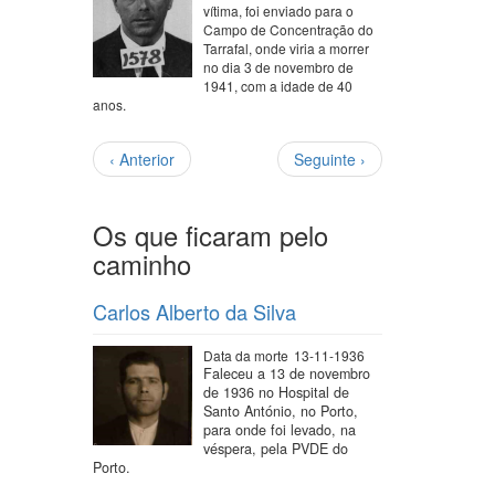
vítima, foi enviado para o
Campo de Concentração do
Tarrafal, onde viria a morrer
no dia 3 de novembro de
1941, com a idade de 40
anos.
Paginação
Página
Próxima
‹ Anterior
Seguinte ›
anterior
página
Os que ficaram pelo
caminho
Carlos Alberto da Silva
Data da morte
13-11-1936
Faleceu a 13 de novembro
de 1936 no Hospital de
Santo António, no Porto,
para onde foi levado, na
véspera, pela PVDE do
Porto.