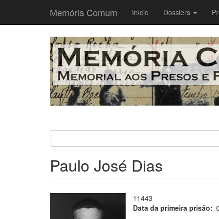
Memória Comum
Main
Início
Dossiers
Pr
navigation
Passar
para
o
conteúdo
principal
Paulo José Dias
11443
Data da primeira prisão