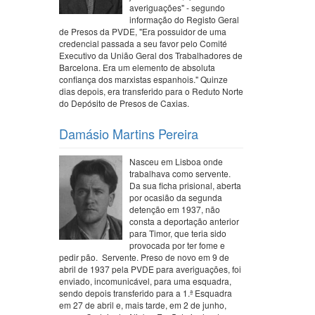
averiguações" - segundo
informação do Registo Geral
de Presos da PVDE, "Era possuidor de uma
credencial passada a seu favor pelo Comité
Executivo da União Geral dos Trabalhadores de
Barcelona. Era um elemento de absoluta
confiança dos marxistas espanhois." Quinze
dias depois, era transferido para o Reduto Norte
do Depósito de Presos de Caxias.
Damásio Martins Pereira
Nasceu em Lisboa onde
trabalhava como servente.
Da sua ficha prisional, aberta
por ocasião da segunda
detenção em 1937, não
consta a deportação anterior
para Timor, que teria sido
provocada por ter fome e
pedir pão. Servente. Preso de novo em 9 de
abril de 1937 pela PVDE para averiguações, foi
enviado, incomunicável, para uma esquadra,
sendo depois transferido para a 1.ª Esquadra
em 27 de abril e, mais tarde, em 2 de junho,