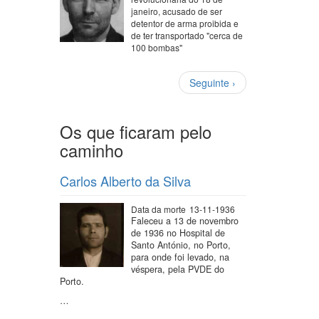
janeiro, acusado de ser
detentor de arma proibida e
de ter transportado "cerca de
100 bombas"
Paginação
Próxima
Seguinte ›
página
Os que ficaram pelo
caminho
Carlos Alberto da Silva
Data da morte
13-11-1936
Faleceu a 13 de novembro
de 1936 no Hospital de
Santo António, no Porto,
para onde foi levado, na
véspera, pela PVDE do
Porto.
…