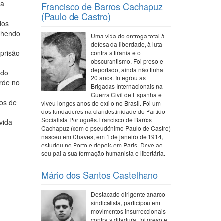
sa
Francisco de Barros Cachapuz
(Paulo de Castro)
dos
olhendo
Uma vida de entrega total à
defesa da liberdade, à luta
 prisão
contra a tirania e o
obscurantismo. Foi preso e
e
deportado, ainda não tinha
 do
20 anos. Integrou as
rde no
Brigadas Internacionais na
Guerra Civil de Espanha e
nos de
viveu longos anos de exílio no Brasil. Foi um
dos fundadores na clandestinidade do Partido
Socialista Português.Francisco de Barros
vida
Cachapuz (com o pseudónimo Paulo de Castro)
nasceu em Chaves, em 1 de janeiro de 1914,
estudou no Porto e depois em Paris. Deve ao
seu pai a sua formação humanista e libertária.
Mário dos Santos Castelhano
Destacado dirigente anarco-
sindicalista, participou em
movimentos insurreccionais
contra a ditadura, foi preso e