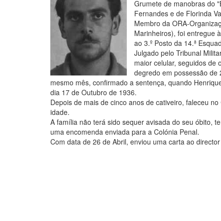
Grumete de manobras do "B
Fernandes e de Florinda V
Membro da ORA-Organização
Marinheiros), foi entregue
ao 3.º Posto da 14.ª Esquad
Julgado pelo Tribunal Milit
maior celular, seguidos de 
degredo em possessão de 2ª
mesmo mês, confirmado a sentença, quando Henrique 
dia 17 de Outubro de 1936.
Depois de mais de cinco anos de cativeiro, faleceu
idade.
A família não terá sido sequer avisada do seu óbito, t
uma encomenda enviada para a Colónia Penal.
Com data de 26 de Abril, enviou uma carta ao director