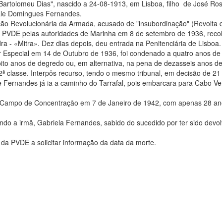
artolomeu Dias", nascido a 24-08-1913, em Lisboa, filho de José Ro
ale Domingues Fernandes.
 Revolucionária da Armada, acusado de "insubordinação" (Revolta 
 à PVDE pelas autoridades de Marinha em 8 de setembro de 1936, rec
ra - «Mitra». Dez dias depois, deu entrada na Penitenciária de Lisboa.
ar Especial em 14 de Outubro de 1936, foi condenado a quatro anos de
oito anos de degredo ou, em alternativa, na pena de dezasseis anos d
 classe. Interpôs recurso, tendo o mesmo tribunal, em decisão de 21
Fernandes já ia a caminho do Tarrafal, pois embarcara para Cabo Ve
 no Campo de Concentração em 7 de Janeiro de 1942, com apenas 28 a
endo a irmã, Gabriela Fernandes, sabido do sucedido por ter sido devol
 da PVDE a solicitar informação da data da morte.