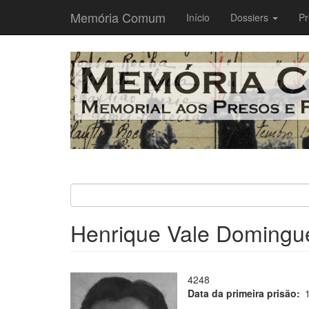
Memória Comum
Main
Início
Dossiers
Pr
navigation
Passar
para
o
conteúdo
principal
Henrique Vale Domingu
4248
Data da primeira prisão