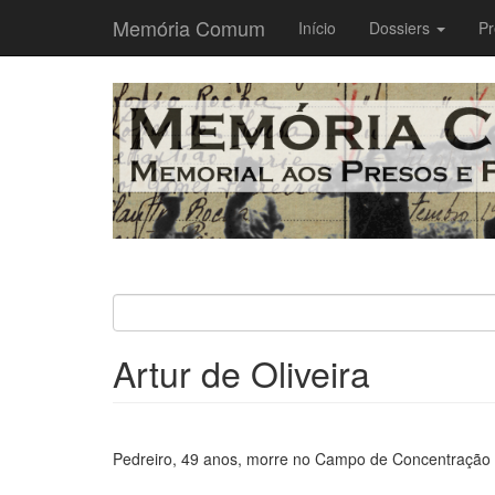
Memória Comum
Main
Início
Dossiers
Pr
navigation
Passar
para
o
conteúdo
principal
Artur de Oliveira
Pedreiro, 49 anos, morre no Campo de Concentração d