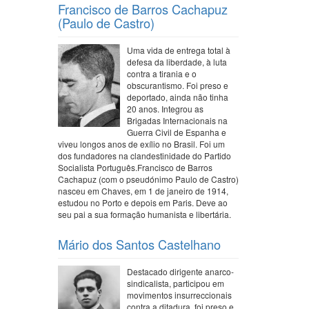
Francisco de Barros Cachapuz
(Paulo de Castro)
Uma vida de entrega total à
defesa da liberdade, à luta
contra a tirania e o
obscurantismo. Foi preso e
deportado, ainda não tinha
20 anos. Integrou as
Brigadas Internacionais na
Guerra Civil de Espanha e
viveu longos anos de exílio no Brasil. Foi um
dos fundadores na clandestinidade do Partido
Socialista Português.Francisco de Barros
Cachapuz (com o pseudónimo Paulo de Castro)
nasceu em Chaves, em 1 de janeiro de 1914,
estudou no Porto e depois em Paris. Deve ao
seu pai a sua formação humanista e libertária.
Mário dos Santos Castelhano
Destacado dirigente anarco-
sindicalista, participou em
movimentos insurreccionais
contra a ditadura, foi preso e