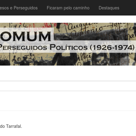
esos e Perseguidos
Ficaram pelo caminho
Destaques
o Tarrafal.