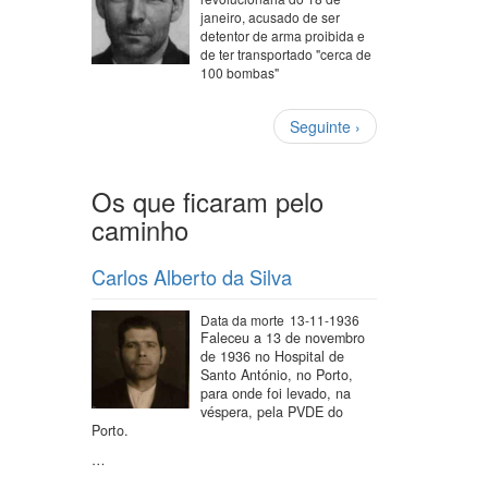
janeiro, acusado de ser
detentor de arma proibida e
de ter transportado "cerca de
100 bombas"
Paginação
Próxima
Seguinte ›
página
Os que ficaram pelo
caminho
Carlos Alberto da Silva
Data da morte
13-11-1936
Faleceu a 13 de novembro
de 1936 no Hospital de
Santo António, no Porto,
para onde foi levado, na
véspera, pela PVDE do
Porto.
…