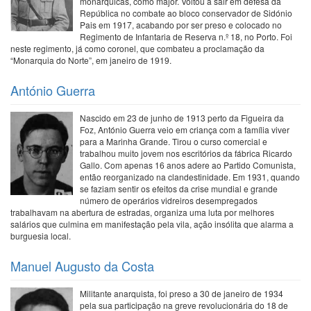
monárquicas, como major. Voltou a sair em defesa da
República no combate ao bloco conservador de Sidónio
Pais em 1917, acabando por ser preso e colocado no
Regimento de Infantaria de Reserva n.º 18, no Porto. Foi
neste regimento, já como coronel, que combateu a proclamação da
“Monarquia do Norte”, em janeiro de 1919.
António Guerra
Nascido em 23 de junho de 1913 perto da Figueira da
Foz, António Guerra veio em criança com a família viver
para a Marinha Grande. Tirou o curso comercial e
trabalhou muito jovem nos escritórios da fábrica Ricardo
Gallo. Com apenas 16 anos adere ao Partido Comunista,
então reorganizado na clandestinidade. Em 1931, quando
se faziam sentir os efeitos da crise mundial e grande
número de operários vidreiros desempregados
trabalhavam na abertura de estradas, organiza uma luta por melhores
salários que culmina em manifestação pela vila, ação insólita que alarma a
burguesia local.
Manuel Augusto da Costa
Militante anarquista, foi preso a 30 de janeiro de 1934
pela sua participação na greve revolucionária do 18 de