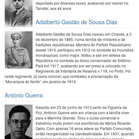
deportado por diversas vezes, acabando por morrer no
Tarrafal, aos 44 anos
Adalberto Gastão de Sousa Dias
Adalberto Gastão de Sousa Dias nasceu em Chaves, a 3
de dezembro de 1865, numa família de militares e de
tradições republicanas. Membro do Partido Republicano
desde 1910, participou em 1912 no combate às incursões
monárquicas, como major. Voltou a sair em defesa da
República no combate ao bloco conservador de Sidónio
Pais em 1917, acabando por ser preso e colocado no
Regimento de Infantaria de Reserva n.º 18, no Porto. Foi
neste regimento, já como coronel, que combateu a proclamação da
“Monarquia do Norte”, em janeiro de 1919.
António Guerra
Nascido em 23 de junho de 1913 perto da Figueira da
Foz, António Guerra veio em criança com a família viver
para a Marinha Grande. Tirou o curso comercial e
trabalhou muito jovem nos escritórios da fábrica Ricardo
Gallo. Com apenas 16 anos adere ao Partido Comunista,
então reorganizado na clandestinidade. Em 1931, quando
se faziam sentir os efeitos da crise mundial e grande