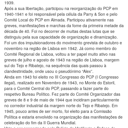
1939.
Após a sua libertação, participou na reorganização do PCP em
1940-1941 e foi responsável pela célula da Parry & Son e pelo
Comité Local do PCP em Almada. Participou ativamente nas
greves, manifestações e marchas da fome da primeira metade da
década de 40. Foi no decorrer de muitas destas lutas que se
distinguiu pela sua capacidade de organização e dinamização.
Foi um dos impulsionadores do movimento grevista de outubro e
novembro na região de Lisboa em 1942. Já como membro do
Comité Regional de Lisboa, voltou a ter papel muito ativo nas
greves de julho e agosto de 1943 na região de Lisboa, margem
sul do Tejo e Ribatejo, na sequência das quais passou à
clandestinidade, onde usou o pseudónimo “Alex”.
Ainda em 1943 foi eleito no III Congresso do PCP (I Congresso
ilegal), realizado em Novembro de 1943, no Monte do Estoril,
para o Comité Central do PCP, passando a fazer parte do
respetivo Bureau Político. Fez parte do Comité Organizador das
greves de 8 e 9 de maio de 1944 que incidiram particularmente
no corredor industrial da margem norte do Tejo e Ribatejo. Em
1945, pouco antes de ser morto, foi eleito para a Comissão
Política e estaria envolvido na organização das manifestações de
celebração do fim da II Guerra Mundial.