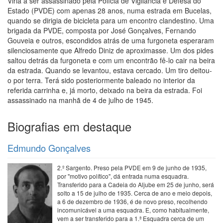
Viria a ser assassinado pela Polícia de Vigilância e Defesa do
Estado (PVDE) com apenas 28 anos, numa estrada em Bucelas,
quando se dirigia de bicicleta para um encontro clandestino. Uma
brigada da PVDE, composta por José Gonçalves, Fernando
Gouveia e outros, escondidos atrás de uma furgoneta esperaram
silenciosamente que Alfredo Diniz de aproximasse. Um dos pides
saltou detrás da furgoneta e com um encontrão fê-lo cair na beira
da estrada. Quando se levantou, estava cercado. Um tiro deitou-
o por terra. Terá sido posteriormente baleado no interior da
referida carrinha e, já morto, deixado na beira da estrada. Foi
assassinado na manhã de 4 de julho de 1945.
Biografias em destaque
Edmundo Gonçalves
2.º Sargento. Preso pela PVDE em 9 de junho de 1935,
por "motivo político", dá entrada numa esquadra.
Transferido para a Cadeia do Aljube em 25 de junho, será
solto a 15 de julho de 1935. Cerca de ano e meio depois,
a 6 de dezembro de 1936, é de novo preso, recolhendo
incomunicável a uma esquadra. E, como habitualmente,
vem a ser transferido para a 1.ª Esquadra cerca de um