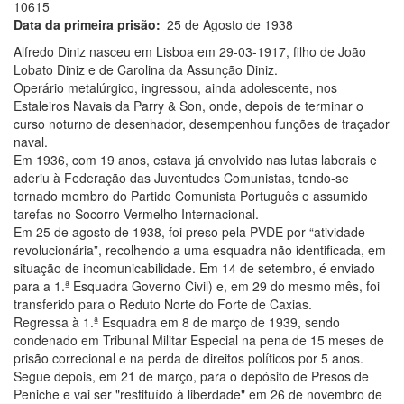
10615
Data da primeira prisão
25 de Agosto de 1938
Alfredo Diniz nasceu em Lisboa em 29-03-1917, filho de João
Lobato Diniz e de Carolina da Assunção Diniz.
Operário metalúrgico, ingressou, ainda adolescente, nos
Estaleiros Navais da Parry & Son, onde, depois de terminar o
curso noturno de desenhador, desempenhou funções de traçador
naval.
Em 1936, com 19 anos, estava já envolvido nas lutas laborais e
aderiu à Federação das Juventudes Comunistas, tendo-se
tornado membro do Partido Comunista Português e assumido
tarefas no Socorro Vermelho Internacional.
Em 25 de agosto de 1938, foi preso pela PVDE por “atividade
revolucionária”, recolhendo a uma esquadra não identificada, em
situação de incomunicabilidade. Em 14 de setembro, é enviado
para a 1.ª Esquadra Governo Civil) e, em 29 do mesmo mês, foi
transferido para o Reduto Norte do Forte de Caxias.
Regressa à 1.ª Esquadra em 8 de março de 1939, sendo
condenado em Tribunal Militar Especial na pena de 15 meses de
prisão correcional e na perda de direitos políticos por 5 anos.
Segue depois, em 21 de março, para o depósito de Presos de
Peniche e vai ser "restituído à liberdade" em 26 de novembro de