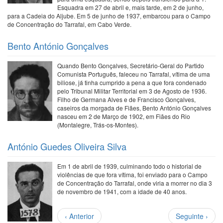
Esquadra em 27 de abril e, mais tarde, em 2 de junho,
para a Cadeia do Aljube. Em 5 de junho de 1937, embarcou para o Campo
de Concentração do Tarrafal, em Cabo Verde.
Bento António Gonçalves
Quando Bento Gonçalves, Secretário-Geral do Partido
Comunista Português, faleceu no Tarrafal, vítima de uma
biliose, já tinha cumprido a pena a que fora condenado
pelo Tribunal Militar Territorial em 3 de Agosto de 1936.
Filho de Germana Alves e de Francisco Gonçalves,
caseiros da morgada de Fiães, Bento António Gonçalves
nasceu em 2 de Março de 1902, em Fiães do Rio
(Montalegre, Trás-os-Montes).
António Guedes Oliveira Silva
Em 1 de abril de 1939, culminando todo o historial de
violências de que fora vítima, foi enviado para o Campo
de Concentração do Tarrafal, onde viria a morrer no dia 3
de novembro de 1941, com a idade de 40 anos.
Paginação
Página
Próxima
‹ Anterior
Seguinte ›