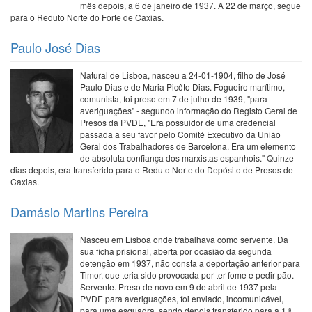
mês depois, a 6 de janeiro de 1937. A 22 de março, segue
para o Reduto Norte do Forte de Caxias.
Paulo José Dias
Natural de Lisboa, nasceu a 24-01-1904, filho de José
Paulo Dias e de Maria Picôto Dias. Fogueiro marítimo,
comunista, foi preso em 7 de julho de 1939, "para
averiguações" - segundo informação do Registo Geral de
Presos da PVDE, "Era possuidor de uma credencial
passada a seu favor pelo Comité Executivo da União
Geral dos Trabalhadores de Barcelona. Era um elemento
de absoluta confiança dos marxistas espanhois." Quinze
dias depois, era transferido para o Reduto Norte do Depósito de Presos de
Caxias.
Damásio Martins Pereira
Nasceu em Lisboa onde trabalhava como servente. Da
sua ficha prisional, aberta por ocasião da segunda
detenção em 1937, não consta a deportação anterior para
Timor, que teria sido provocada por ter fome e pedir pão.
Servente. Preso de novo em 9 de abril de 1937 pela
PVDE para averiguações, foi enviado, incomunicável,
para uma esquadra, sendo depois transferido para a 1.ª