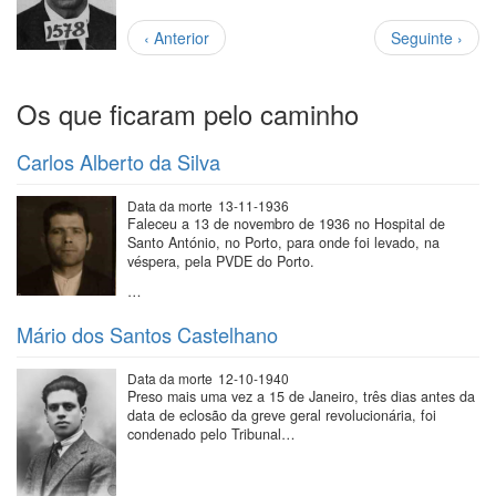
Paginação
Página
Próxima
‹ Anterior
Seguinte ›
anterior
página
Os que ficaram pelo caminho
Carlos Alberto da Silva
Data da morte
13-11-1936
Faleceu a 13 de novembro de 1936 no Hospital de
Santo António, no Porto, para onde foi levado, na
véspera, pela PVDE do Porto.
…
Mário dos Santos Castelhano
Data da morte
12-10-1940
Preso mais uma vez a 15 de Janeiro, três dias antes da
data de eclosão da greve geral revolucionária, foi
condenado pelo Tribunal…