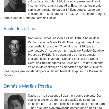
a 6 de dezembro de 1936, é de novo preso, recolhendo
incomunicável a uma esquadra. E, como habitualmente,
vem a ser transferido para a 1.ª Esquadra cerca de um
mês depois, a 6 de janeiro de 1937. A 22 de março, segue
para o Reduto Norte do Forte de Caxias.
Paulo José Dias
Natural de Lisboa, nasceu a 24-01-1904, filho de José
Paulo Dias e de Maria Picôto Dias. Fogueiro marítimo,
comunista, foi preso em 7 de julho de 1939, "para
averiguações" - segundo informação do Registo Geral de
Presos da PVDE, "Era possuidor de uma credencial
passada a seu favor pelo Comité Executivo da União
Geral dos Trabalhadores de Barcelona. Era um elemento
de absoluta confiança dos marxistas espanhois." Quinze
dias depois, era transferido para o Reduto Norte do Depósito de Presos de
Caxias.
Damásio Martins Pereira
Nasceu em Lisboa onde trabalhava como servente. Da
sua ficha prisional, aberta por ocasião da segunda
detenção em 1937, não consta a deportação anterior para
Timor, que teria sido provocada por ter fome e pedir pão.