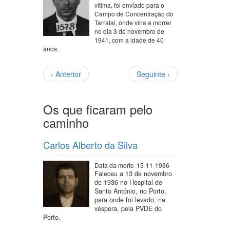
vítima, foi enviado para o
Campo de Concentração do
Tarrafal, onde viria a morrer
no dia 3 de novembro de
1941, com a idade de 40
anos.
Paginação
Página
Próxima
‹ Anterior
Seguinte ›
anterior
página
Os que ficaram pelo
caminho
Carlos Alberto da Silva
Data da morte
13-11-1936
Faleceu a 13 de novembro
de 1936 no Hospital de
Santo António, no Porto,
para onde foi levado, na
véspera, pela PVDE do
Porto.