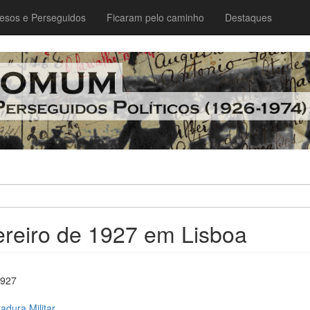
esos e Perseguidos
Ficaram pelo caminho
Destaques
ereiro de 1927 em Lisboa
1927
adura Militar