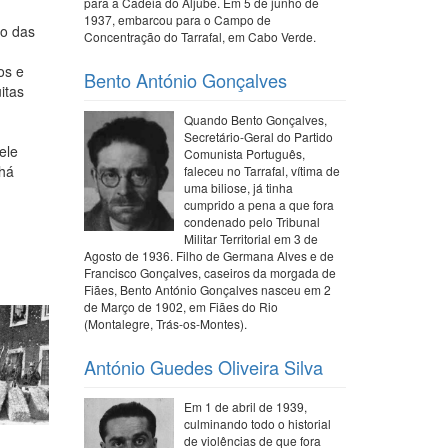
para a Cadeia do Aljube. Em 5 de junho de
1937, embarcou para o Campo de
co das
Concentração do Tarrafal, em Cabo Verde.
os e
Bento António Gonçalves
itas
Quando Bento Gonçalves,
Secretário-Geral do Partido
ele
Comunista Português,
 há
faleceu no Tarrafal, vítima de
uma biliose, já tinha
cumprido a pena a que fora
condenado pelo Tribunal
Militar Territorial em 3 de
Agosto de 1936. Filho de Germana Alves e de
Francisco Gonçalves, caseiros da morgada de
Fiães, Bento António Gonçalves nasceu em 2
de Março de 1902, em Fiães do Rio
(Montalegre, Trás-os-Montes).
António Guedes Oliveira Silva
Em 1 de abril de 1939,
culminando todo o historial
de violências de que fora