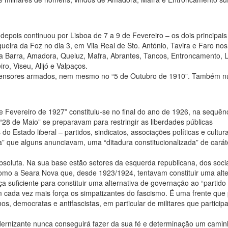
depois continuou por Lisboa de 7 a 9 de Fevereiro – os dois principais
eira da Foz no dia 3, em Vila Real de Sto. António, Tavira e Faro nos
 da Barra, Amadora, Queluz, Mafra, Abrantes, Tancos, Entroncamento, Le
o, Viseu, Alijó e Valpaços.
defensores armados, nem mesmo no “5 de Outubro de 1910”. Também 
e Fevereiro de 1927” constituiu-se no final do ano de 1926, na sequên
o “28 de Maio” se preparavam para restringir as liberdades públicas
do Estado liberal – partidos, sindicatos, associações políticas e cultura
 que alguns anunciavam, uma “ditadura constitucionalizada” de carát
soluta. Na sua base estão setores da esquerda republicana, dos socia
como a Seara Nova que, desde 1923/1924, tentavam constituir uma alte
a suficiente para constituir uma alternativa de governação ao “partido
m cada vez mais força os simpatizantes do fascismo. É uma frente que
os, democratas e antifascistas, em particular de militares que partici
odernizante nunca conseguirá fazer da sua fé e determinação um cami