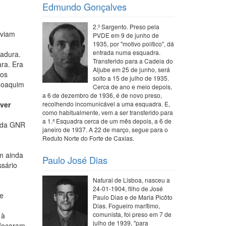
Edmundo Gonçalves
2.º Sargento. Preso pela
aviam
PVDE em 9 de junho de
1935, por "motivo político", dá
entrada numa esquadra.
tadura.
Transferido para a Cadeia do
ara. Era
Aljube em 25 de junho, será
los
solto a 15 de julho de 1935.
 Joaquim
Cerca de ano e meio depois,
a 6 de dezembro de 1936, é de novo preso,
ver
recolhendo incomunicável a uma esquadra. E,
como habitualmente, vem a ser transferido para
a 1.ª Esquadra cerca de um mês depois, a 6 de
s da GNR
janeiro de 1937. A 22 de março, segue para o
Reduto Norte do Forte de Caxias.
m ainda
Paulo José Dias
ssário
Natural de Lisboa, nasceu a
24-01-1904, filho de José
de
Paulo Dias e de Maria Picôto
Dias. Fogueiro marítimo,
comunista, foi preso em 7 de
 à
julho de 1939, "para
ufocaram