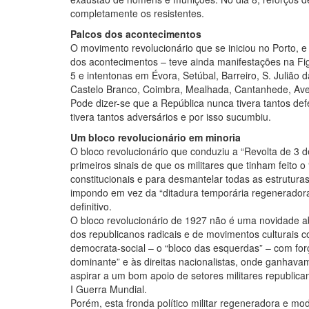
completamente os resistentes.
Palcos dos acontecimentos
O movimento revolucionário que se iniciou no Porto, e 
dos acontecimentos – teve ainda manifestações na Figu
5 e intentonas em Évora, Setúbal, Barreiro, S. Julião
Castelo Branco, Coimbra, Mealhada, Cantanhede, Aveir
Pode dizer-se que a República nunca tivera tantos 
tivera tantos adversários e por isso sucumbiu.
Um bloco revolucionário em minoria
O bloco revolucionário que conduziu a “Revolta de 3 d
primeiros sinais de que os militares que tinham feito 
constitucionais e para desmantelar todas as estruturas 
impondo em vez da “ditadura temporária regeneradora”
definitivo.
O bloco revolucionário de 1927 não é uma novidade ab
dos republicanos radicais e de movimentos culturais 
democrata-social – o “bloco das esquerdas” – com forç
dominante” e às direitas nacionalistas, onde ganhava
aspirar a um bom apoio de setores militares republican
I Guerra Mundial.
Porém, esta fronda político militar regeneradora e m