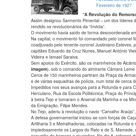
Fevereiro de 1927
“A Revolução do Remors
Assim designou Sarmento Pimental – um dos líderes do
rendido os revolucionários da “Invicta”.
O movimento havia saído de forma descoordenada em d
Na capital, o movimento foi comandado pelo coronel Me
coadjuvado pelo tenente-coronel Justiniano Esteves, p
capitães Eduardo da Cruz Nunes, Manuel António Vieir
Videira e Ismael Saraiva.
Sem apoios do Exército, são os marinheiros de Alcânta
imagem
), sob o comando do almirante Câmara Leme
Cerca de 150 marinheiros partiram da Praça da Arma
e de várias esquadras de polícia, num total de cerca
Impedidos nos seus avanços para a Rotunda e para C
Herculano, Rua da Escola Politécnica, Praça do Príncip
à beira-Tejo e tomaram o Arsenal da Marinha e os Mi
da Emigração, Filipe Mendes.
No Tejo, aderiu à revolução o navio “Carvalho Araúj
A defesa governamental iniciou-se com forças de Ca
Artilharia 3 e Metralhadoras, colocadas na Rotunda e
impiedosamente os Largos do Rato e de S. Mamede, 
exaustão de homens e munições. No dia 8, reforços 