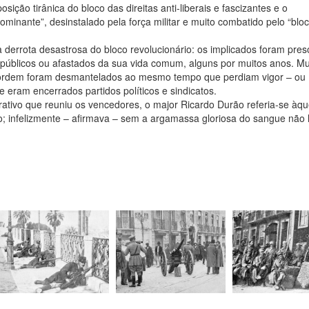
osição tirânica do bloco das direitas anti-liberais e fascizantes e o
 dominante”, desinstalado pela força militar e muito combatido pelo “blo
derrota desastrosa do bloco revolucionário: os implicados foram pres
públicos ou afastados da sua vida comum, alguns por muitos anos. Mu
da ordem foram desmantelados ao mesmo tempo que perdiam vigor – ou
eram encerrados partidos políticos e sindicatos.
ivo que reuniu os vencedores, o major Ricardo Durão referia-se àqu
infelizmente – afirmava – sem a argamassa gloriosa do sangue não