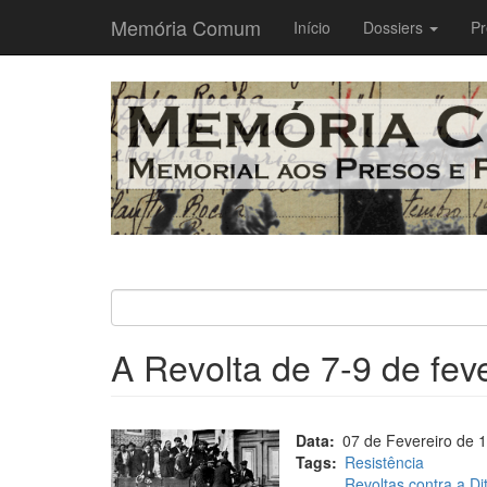
Memória Comum
Main
Início
Dossiers
Pr
navigation
Passar
para
o
conteúdo
principal
A Revolta de 7-9 de fev
Data
07 de Fevereiro de 
Tags
Resistência
Revoltas contra a Dit