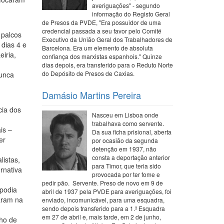
averiguações" - segundo
informação do Registo Geral
de Presos da PVDE, "Era possuidor de uma
credencial passada a seu favor pelo Comité
 palcos
Executivo da União Geral dos Trabalhadores de
 dias 4 e
Barcelona. Era um elemento de absoluta
iria,
confiança dos marxistas espanhois." Quinze
dias depois, era transferido para o Reduto Norte
do Depósito de Presos de Caxias.
nunca
Damásio Martins Pereira
cia dos
Nasceu em Lisboa onde
trabalhava como servente.
is –
Da sua ficha prisional, aberta
er
por ocasião da segunda
detenção em 1937, não
consta a deportação anterior
listas,
para Timor, que teria sido
rnativa
provocada por ter fome e
pedir pão. Servente. Preso de novo em 9 de
 podia
abril de 1937 pela PVDE para averiguações, foi
param na
enviado, incomunicável, para uma esquadra,
sendo depois transferido para a 1.ª Esquadra
em 27 de abril e, mais tarde, em 2 de junho,
nho de