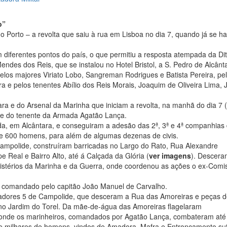
o”
 Porto – a revolta que saiu à rua em Lisboa no dia 7, quando já se h
iferentes pontos do país, o que permitiu a resposta atempada da Di
ndes dos Reis, que se instalou no Hotel Bristol, a S. Pedro de Alcânt
elos majores Viriato Lobo, Sangreman Rodrigues e Batista Pereira, pe
a e pelos tenentes Abílio dos Reis Morais, Joaquim de Oliveira Lima,
ra e do Arsenal da Marinha que iniciam a revolta, na manhã do dia 7 (
 e do tenente da Armada Agatão Lança.
da, em Alcântara, e conseguiram a adesão das 2ª, 3ª e 4ª companhia
 de 600 homens, para além de algumas dezenas de civis.
ampolide, construíram barricadas no Largo do Rato, Rua Alexandre
e Real e Bairro Alto, até á Calçada da Glória (
ver imagens
). Descera
nistérios da Marinha e da Guerra, onde coordenou as ações o ex-Comi
o”, comandado pelo capitão João Manuel de Carvalho.
çadores 5 de Campolide, que desceram a Rua das Amoreiras e peças 
 no Jardim do Torel. Da mãe-de-água das Amoreiras flagelaram
onde os marinheiros, comandados por Agatão Lança, combateram até
de milhares de homens, vindos de Amadora, Mafra e Entroncamento s