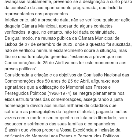
avançasse rapidamente, prevendo-se a designação a curto prazo
da comissão de acompanhamento programada, que incluiria
representantes dos proponentes.
Infelizmente, até à presente data, não se verificou qualquer ação
daquela Câmara Municipal, apesar de alguns contactos
verificados, a que, no entanto, não foi dada continuidade.
De igual modo, na reunião pública da Câmara Municipal de
Lisboa de 27 de setembro de 2023, onde a questão foi suscitada,
não se verificou nenhum esclarecimento sobre a situação, mas
tão-só uma formulação genérica: “estamos a prever que nas
Comemorações do 25 de Abril vamos ter este monumento aos
presos políticos”.
Considerada a criação e os objetivos da Comissão Nacional das
Comemorações dos 50 anos do 25 de Abril, afigura-se aos
signatários que a edificação do Memorial aos Presos e
Perseguidos Políticos (1926-1974) se integra plenamente nos
eixos estruturantes das comemorações, assegurando a justa
homenagem devida aos muitos milhares de cidadãos que
sofreram as perseguições do regime ditatorial, pagando muitas
vezes com a morte o seu empenho na luta pela liberdade, sem
esquecer o sofrimento das suas famílias e companheiros.
É assim que vimos propor a Vossa Excelência a inclusão da
edificação do Memorial aos Presos e Perseguidos Políticos