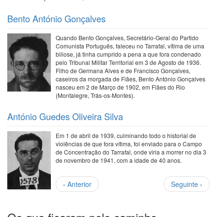
Bento António Gonçalves
Quando Bento Gonçalves, Secretário-Geral do Partido
Comunista Português, faleceu no Tarrafal, vítima de uma
biliose, já tinha cumprido a pena a que fora condenado
pelo Tribunal Militar Territorial em 3 de Agosto de 1936.
Filho de Germana Alves e de Francisco Gonçalves,
caseiros da morgada de Fiães, Bento António Gonçalves
nasceu em 2 de Março de 1902, em Fiães do Rio
(Montalegre, Trás-os-Montes).
António Guedes Oliveira Silva
Em 1 de abril de 1939, culminando todo o historial de
violências de que fora vítima, foi enviado para o Campo
de Concentração do Tarrafal, onde viria a morrer no dia 3
de novembro de 1941, com a idade de 40 anos.
Paginação
Página
Próxima
‹ Anterior
Seguinte ›
anterior
página