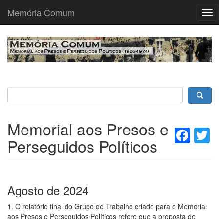
Memória Comum
Tog
nav
Passar
para
o
conteúdo
principal
Memorial aos Presos e
Fac
T
Perseguidos Políticos
Agosto de 2024
1. O relatório final do Grupo de Trabalho criado para o Memorial
aos Presos e Perseguidos Políticos refere que a proposta de