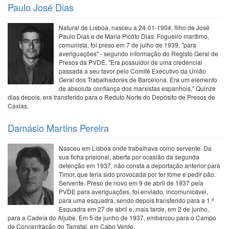
Paulo José Dias
Natural de Lisboa, nasceu a 24-01-1904, filho de José
Paulo Dias e de Maria Picôto Dias. Fogueiro marítimo,
comunista, foi preso em 7 de julho de 1939, "para
averiguações" - segundo informação do Registo Geral de
Presos da PVDE, "Era possuidor de uma credencial
passada a seu favor pelo Comité Executivo da União
Geral dos Trabalhadores de Barcelona. Era um elemento
de absoluta confiança dos marxistas espanhois." Quinze
dias depois, era transferido para o Reduto Norte do Depósito de Presos de
Caxias.
Damásio Martins Pereira
Nasceu em Lisboa onde trabalhava como servente. Da
sua ficha prisional, aberta por ocasião da segunda
detenção em 1937, não consta a deportação anterior para
Timor, que teria sido provocada por ter fome e pedir pão.
Servente. Preso de novo em 9 de abril de 1937 pela
PVDE para averiguações, foi enviado, incomunicável,
para uma esquadra, sendo depois transferido para a 1.ª
Esquadra em 27 de abril e, mais tarde, em 2 de junho,
para a Cadeia do Aljube. Em 5 de junho de 1937, embarcou para o Campo
de Concentração do Tarrafal, em Cabo Verde.