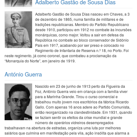
Adalberto Gastão de Sousa Dias
Adalberto Gastão de Sousa Dias nasceu em Chaves, a 3
de dezembro de 1865, numa família de militares e de
tradições republicanas. Membro do Partido Republicano
desde 1910, participou em 1912 no combate às incursões
monárquicas, como major. Voltou a sair em defesa da
República no combate ao bloco conservador de Sidónio
Pais em 1917, acabando por ser preso e colocado no
Regimento de Infantaria de Reserva n.º 18, no Porto. Foi
neste regimento, já como coronel, que combateu a proclamação da
“Monarquia do Norte”, em janeiro de 1919.
António Guerra
Nascido em 23 de junho de 1913 perto da Figueira da
Foz, António Guerra veio em criança com a família viver
para a Marinha Grande. Tirou o curso comercial e
trabalhou muito jovem nos escritórios da fábrica Ricardo
Gallo. Com apenas 16 anos adere ao Partido Comunista,
então reorganizado na clandestinidade. Em 1931, quando
se faziam sentir os efeitos da crise mundial e grande
número de operários vidreiros desempregados
trabalhavam na abertura de estradas, organiza uma luta por melhores
salários que culmina em manifestação pela vila, ação insólita que alarma a