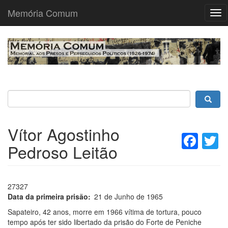
Memória Comum
Tog
nav
Passar
para
o
conteúdo
principal
Vítor Agostinho
Fac
T
Pedroso Leitão
27327
Data da primeira prisão
21 de Junho de 1965
Sapateiro, 42 anos, morre em 1966 vítima de tortura, pouco
tempo após ter sido libertado da prisão do Forte de Peniche