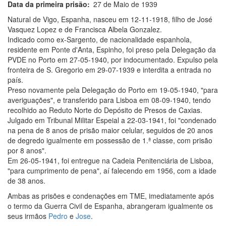
Data da primeira prisão
27 de Maio de 1939
Natural de Vigo, Espanha, nasceu em 12-11-1918, filho de José
Vasquez Lopez e de Francisca Albela Gonzalez.
Indicado como ex-Sargento, de nacionalidade espanhola,
residente em Ponte d'Anta, Espinho, foi preso pela Delegação da
PVDE no Porto em 27-05-1940, por indocumentado. Expulso pela
fronteira de S. Gregorio em 29-07-1939 e interdita a entrada no
país.
Preso novamente pela Delegação do Porto em 19-05-1940, "para
averiguações", e transferido para Lisboa em 08-09-1940, tendo
recolhido ao Reduto Norte do Depósito de Presos de Caxias.
Julgado em Tribunal Militar Espeial a 22-03-1941, foi "condenado
na pena de 8 anos de prisão maior celular, seguidos de 20 anos
de degredo igualmente em possessão de 1.ª classe, com prisão
por 8 anos".
Em 26-05-1941, foi entregue na Cadeia Penitenciária de Lisboa,
"para cumprimento de pena", aí falecendo em 1956, com a idade
de 38 anos.
Ambas as prisões e condenações em TME, imediatamente após
o termo da Guerra Civil de Espanha, abrangeram igualmente os
seus irmãos
Pedro
e
Jose
.