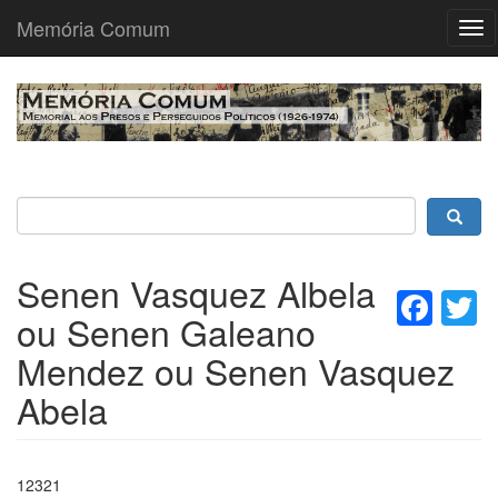
Memória Comum
Tog
nav
Passar
para
o
conteúdo
principal
Senen Vasquez Albela
Fac
T
ou Senen Galeano
Mendez ou Senen Vasquez
Abela
12321