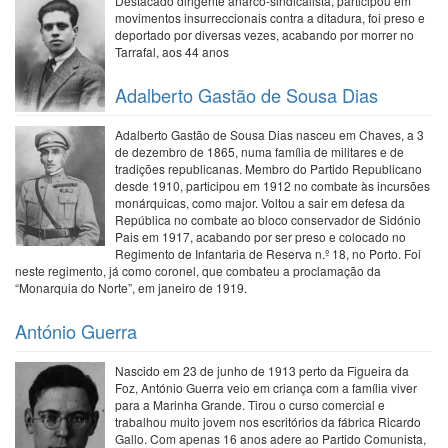
Destacado dirigente anarco-sindicalista, participou em
movimentos insurreccionais contra a ditadura, foi preso e
deportado por diversas vezes, acabando por morrer no
Tarrafal, aos 44 anos
Adalberto Gastão de Sousa Dias
Adalberto Gastão de Sousa Dias nasceu em Chaves, a 3
de dezembro de 1865, numa família de militares e de
tradições republicanas. Membro do Partido Republicano
desde 1910, participou em 1912 no combate às incursões
monárquicas, como major. Voltou a sair em defesa da
República no combate ao bloco conservador de Sidónio
Pais em 1917, acabando por ser preso e colocado no
Regimento de Infantaria de Reserva n.º 18, no Porto. Foi
neste regimento, já como coronel, que combateu a proclamação da
“Monarquia do Norte”, em janeiro de 1919.
António Guerra
Nascido em 23 de junho de 1913 perto da Figueira da
Foz, António Guerra veio em criança com a família viver
para a Marinha Grande. Tirou o curso comercial e
trabalhou muito jovem nos escritórios da fábrica Ricardo
Gallo. Com apenas 16 anos adere ao Partido Comunista,