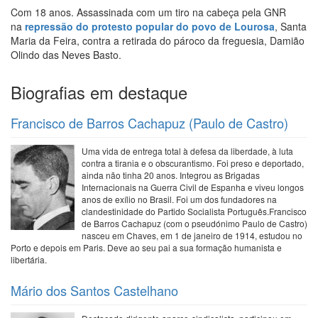
Com 18 anos. Assassinada com um tiro na cabeça pela GNR
na
repressão do protesto popular do povo de Lourosa
, Santa
Maria da Feira, contra a retirada do pároco da freguesia, Damião
Olindo das Neves Basto.
Biografias em destaque
Francisco de Barros Cachapuz (Paulo de Castro)
Uma vida de entrega total à defesa da liberdade, à luta
contra a tirania e o obscurantismo. Foi preso e deportado,
ainda não tinha 20 anos. Integrou as Brigadas
Internacionais na Guerra Civil de Espanha e viveu longos
anos de exílio no Brasil. Foi um dos fundadores na
clandestinidade do Partido Socialista Português.Francisco
de Barros Cachapuz (com o pseudónimo Paulo de Castro)
nasceu em Chaves, em 1 de janeiro de 1914, estudou no
Porto e depois em Paris. Deve ao seu pai a sua formação humanista e
libertária.
Mário dos Santos Castelhano