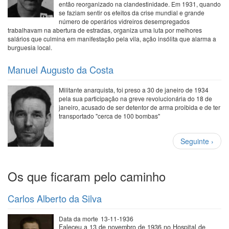
então reorganizado na clandestinidade. Em 1931, quando
se faziam sentir os efeitos da crise mundial e grande
número de operários vidreiros desempregados
trabalhavam na abertura de estradas, organiza uma luta por melhores
salários que culmina em manifestação pela vila, ação insólita que alarma a
burguesia local.
Manuel Augusto da Costa
Militante anarquista, foi preso a 30 de janeiro de 1934
pela sua participação na greve revolucionária do 18 de
janeiro, acusado de ser detentor de arma proibida e de ter
transportado "cerca de 100 bombas"
Paginação
Próxima
Seguinte ›
página
Os que ficaram pelo caminho
Carlos Alberto da Silva
Data da morte
13-11-1936
Faleceu a 13 de novembro de 1936 no Hospital de