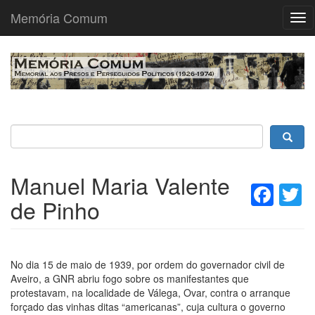
Memória Comum
Tog
nav
Passar
para
o
conteúdo
principal
Manuel Maria Valente
Fac
T
de Pinho
No dia 15 de maio de 1939, por ordem do governador civil de
Aveiro, a GNR abriu fogo sobre os manifestantes que
protestavam, na localidade de Válega, Ovar, contra o arranque
forçado das vinhas ditas “americanas”, cuja cultura o governo