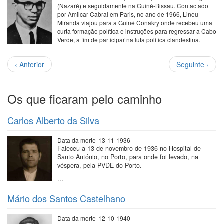
(Nazaré) e seguidamente na Guiné-Bissau. Contactado
por Amilcar Cabral em Paris, no ano de 1966, Lineu
Miranda viajou para a Guiné Conakry onde recebeu uma
curta formação política e instruções para regressar a Cabo
Verde, a fim de participar na luta política clandestina.
Paginação
Página
Próxima
‹ Anterior
Seguinte ›
anterior
página
Os que ficaram pelo caminho
Carlos Alberto da Silva
Data da morte
13-11-1936
Faleceu a 13 de novembro de 1936 no Hospital de
Santo António, no Porto, para onde foi levado, na
véspera, pela PVDE do Porto.
…
Mário dos Santos Castelhano
Data da morte
12-10-1940