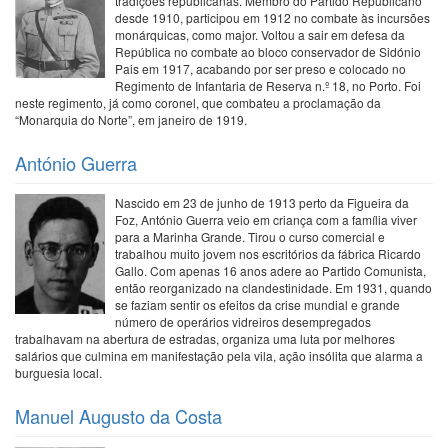
tradições republicanas. Membro do Partido Republicano
desde 1910, participou em 1912 no combate às incursões
monárquicas, como major. Voltou a sair em defesa da
República no combate ao bloco conservador de Sidónio
Pais em 1917, acabando por ser preso e colocado no
Regimento de Infantaria de Reserva n.º 18, no Porto. Foi
neste regimento, já como coronel, que combateu a proclamação da
“Monarquia do Norte”, em janeiro de 1919.
António Guerra
Nascido em 23 de junho de 1913 perto da Figueira da
Foz, António Guerra veio em criança com a família viver
para a Marinha Grande. Tirou o curso comercial e
trabalhou muito jovem nos escritórios da fábrica Ricardo
Gallo. Com apenas 16 anos adere ao Partido Comunista,
então reorganizado na clandestinidade. Em 1931, quando
se faziam sentir os efeitos da crise mundial e grande
número de operários vidreiros desempregados
trabalhavam na abertura de estradas, organiza uma luta por melhores
salários que culmina em manifestação pela vila, ação insólita que alarma a
burguesia local.
Manuel Augusto da Costa