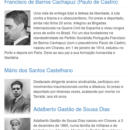
Francisco de Barros Cachapuz (Paulo de Castro)
Uma vida de entrega total à defesa da liberdade, à luta
contra a tirania e o obscurantismo. Foi preso e deportado,
ainda não tinha 20 anos. Integrou as Brigadas
Internacionais na Guerra Civil de Espanha e viveu longos
anos de exílio no Brasil. Foi um dos fundadores na
clandestinidade do Partido Socialista Português.Francisco
de Barros Cachapuz (com o pseudónimo Paulo de Castro)
nasceu em Chaves, em 1 de janeiro de 1914, estudou no
Porto e depois em Paris. Deve ao seu pai a sua formação humanista e
libertária.
Mário dos Santos Castelhano
Destacado dirigente anarco-sindicalista, participou em
movimentos insurreccionais contra a ditadura, foi preso e
deportado por diversas vezes, acabando por morrer no
Tarrafal, aos 44 anos
Adalberto Gastão de Sousa Dias
Adalberto Gastão de Sousa Dias nasceu em Chaves, a 3
de dezembro de 1865, numa família de militares e de