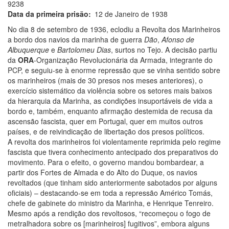
9238
Data da primeira prisão
12 de Janeiro de 1938
No dia 8 de setembro de 1936, eclodiu a Revolta dos Marinheiros
a bordo dos navios da marinha de guerra
Dão
,
Afonso de
Albuquerque
e
Bartolomeu Dias
, surtos no Tejo. A decisão partiu
da
ORA
-Organização Revolucionária da Armada, integrante do
PCP, e seguiu-se à enorme repressão que se vinha sentido sobre
os marinheiros (mais de 30 presos nos meses anteriores), o
exercício sistemático da violência sobre os setores mais baixos
da hierarquia da Marinha, as condições insuportáveis de vida a
bordo e, também, enquanto afirmação destemida de recusa da
ascensão fascista, quer em Portugal, quer em muitos outros
países, e de reivindicação de libertação dos presos políticos.
A revolta dos marinheiros foi violentamente reprimida pelo regime
fascista que tivera conhecimento antecipado dos preparativos do
movimento. Para o efeito, o governo mandou bombardear, a
partir dos Fortes de Almada e do Alto do Duque, os navios
revoltados (que tinham sido anteriormente sabotados por alguns
oficiais) – destacando-se em toda a repressão Américo Tomás,
chefe de gabinete do ministro da Marinha, e Henrique Tenreiro.
Mesmo após a rendição dos revoltosos, “recomeçou o fogo de
metralhadora sobre os [marinheiros] fugitivos”, embora alguns