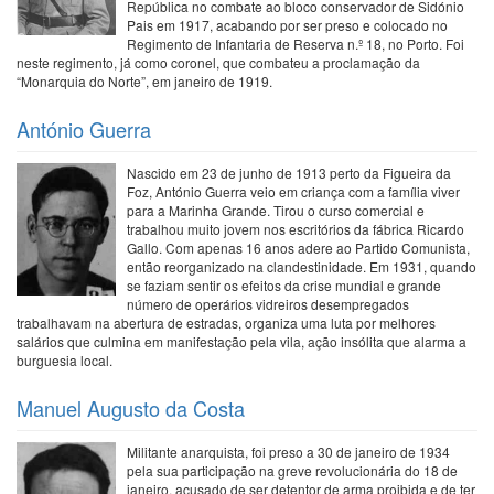
República no combate ao bloco conservador de Sidónio
Pais em 1917, acabando por ser preso e colocado no
Regimento de Infantaria de Reserva n.º 18, no Porto. Foi
neste regimento, já como coronel, que combateu a proclamação da
“Monarquia do Norte”, em janeiro de 1919.
António Guerra
Nascido em 23 de junho de 1913 perto da Figueira da
Foz, António Guerra veio em criança com a família viver
para a Marinha Grande. Tirou o curso comercial e
trabalhou muito jovem nos escritórios da fábrica Ricardo
Gallo. Com apenas 16 anos adere ao Partido Comunista,
então reorganizado na clandestinidade. Em 1931, quando
se faziam sentir os efeitos da crise mundial e grande
número de operários vidreiros desempregados
trabalhavam na abertura de estradas, organiza uma luta por melhores
salários que culmina em manifestação pela vila, ação insólita que alarma a
burguesia local.
Manuel Augusto da Costa
Militante anarquista, foi preso a 30 de janeiro de 1934
pela sua participação na greve revolucionária do 18 de
janeiro, acusado de ser detentor de arma proibida e de ter