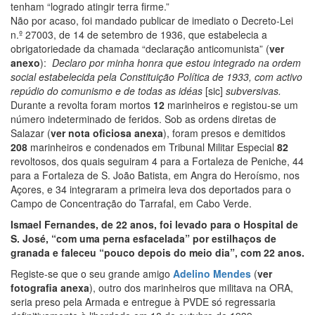
tenham “logrado atingir terra firme.”
Não por acaso, foi mandado publicar de imediato o Decreto-Lei
n.º 27003, de 14 de setembro de 1936, que estabelecia a
obrigatoriedade da chamada “declaração anticomunista” (
ver
anexo
):
Declaro por minha honra que estou integrado na ordem
social estabelecida pela Constituição Política de 1933, com activo
repúdio do comunismo e de todas as idéas
[sic]
subversivas.
Durante a revolta foram mortos
12
marinheiros e registou-se um
número indeterminado de feridos. Sob as ordens diretas de
Salazar (
ver nota oficiosa anexa
), foram presos e demitidos
208
marinheiros e condenados em Tribunal Militar Especial
82
revoltosos, dos quais seguiram 4 para a Fortaleza de Peniche, 44
para a Fortaleza de S. João Batista, em Angra do Heroísmo, nos
Açores, e 34 integraram a primeira leva dos deportados para o
Campo de Concentração do Tarrafal, em Cabo Verde.
Ismael Fernandes, de 22 anos, foi levado para o Hospital de
S. José, “com uma perna esfacelada” por estilhaços de
granada e faleceu “pouco depois do meio dia”, com 22 anos.
Registe-se que o seu grande amigo
Adelino Mendes
(
ver
fotografia anexa
), outro dos marinheiros que militava na ORA,
seria preso pela Armada e entregue à PVDE só regressaria