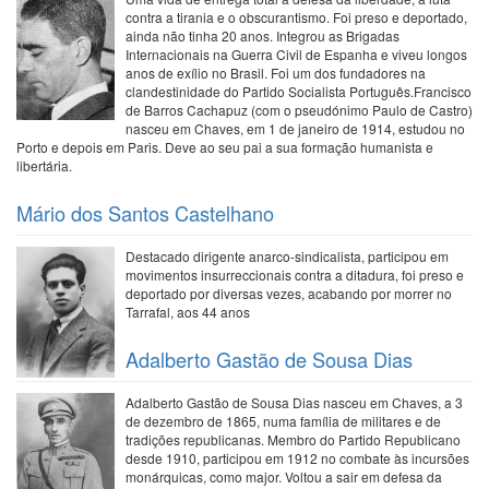
contra a tirania e o obscurantismo. Foi preso e deportado,
ainda não tinha 20 anos. Integrou as Brigadas
Internacionais na Guerra Civil de Espanha e viveu longos
anos de exílio no Brasil. Foi um dos fundadores na
clandestinidade do Partido Socialista Português.Francisco
de Barros Cachapuz (com o pseudónimo Paulo de Castro)
nasceu em Chaves, em 1 de janeiro de 1914, estudou no
Porto e depois em Paris. Deve ao seu pai a sua formação humanista e
libertária.
Mário dos Santos Castelhano
Destacado dirigente anarco-sindicalista, participou em
movimentos insurreccionais contra a ditadura, foi preso e
deportado por diversas vezes, acabando por morrer no
Tarrafal, aos 44 anos
Adalberto Gastão de Sousa Dias
Adalberto Gastão de Sousa Dias nasceu em Chaves, a 3
de dezembro de 1865, numa família de militares e de
tradições republicanas. Membro do Partido Republicano
desde 1910, participou em 1912 no combate às incursões
monárquicas, como major. Voltou a sair em defesa da