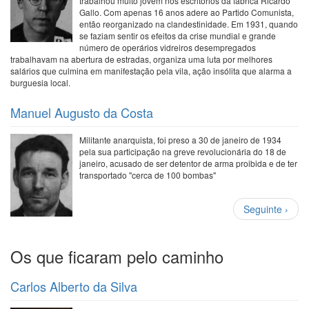
trabalhou muito jovem nos escritórios da fábrica Ricardo
Gallo. Com apenas 16 anos adere ao Partido Comunista,
então reorganizado na clandestinidade. Em 1931, quando
se faziam sentir os efeitos da crise mundial e grande
número de operários vidreiros desempregados
trabalhavam na abertura de estradas, organiza uma luta por melhores
salários que culmina em manifestação pela vila, ação insólita que alarma a
burguesia local.
Manuel Augusto da Costa
Militante anarquista, foi preso a 30 de janeiro de 1934
pela sua participação na greve revolucionária do 18 de
janeiro, acusado de ser detentor de arma proibida e de ter
transportado "cerca de 100 bombas"
Paginação
Próxima
Seguinte ›
página
Os que ficaram pelo caminho
Carlos Alberto da Silva