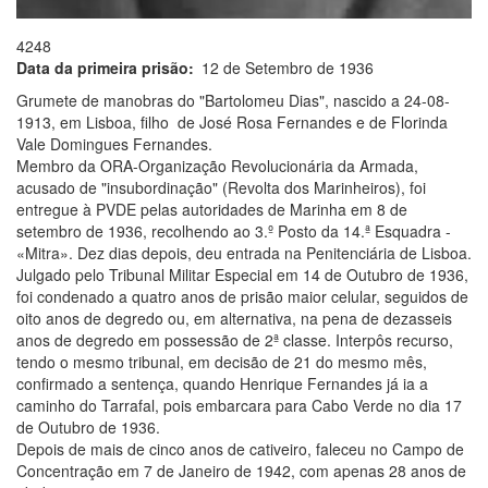
4248
Data da primeira prisão
12 de Setembro de 1936
Grumete de manobras do "Bartolomeu Dias", nascido a 24-08-
1913, em Lisboa, filho de José Rosa Fernandes e de Florinda
Vale Domingues Fernandes.
Membro da ORA-Organização Revolucionária da Armada,
acusado de "insubordinação" (Revolta dos Marinheiros), foi
entregue à PVDE pelas autoridades de Marinha em 8 de
setembro de 1936, recolhendo ao 3.º Posto da 14.ª Esquadra -
«Mitra». Dez dias depois, deu entrada na Penitenciária de Lisboa.
Julgado pelo Tribunal Militar Especial em 14 de Outubro de 1936,
foi condenado a quatro anos de prisão maior celular, seguidos de
oito anos de degredo ou, em alternativa, na pena de dezasseis
anos de degredo em possessão de 2ª classe. Interpôs recurso,
tendo o mesmo tribunal, em decisão de 21 do mesmo mês,
confirmado a sentença, quando Henrique Fernandes já ia a
caminho do Tarrafal, pois embarcara para Cabo Verde no dia 17
de Outubro de 1936.
Depois de mais de cinco anos de cativeiro, faleceu no Campo de
Concentração em 7 de Janeiro de 1942, com apenas 28 anos de