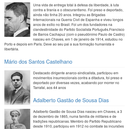
Uma vida de entrega total à defesa da liberdade, à luta
contra a tirania e o obscurantismo. Foi preso e deportado,
ainda não tinha 20 anos. Integrou as Brigadas
Internacionais na Guerra Civil de Espanha e viveu longos
anos de exílio no Brasil. Foi um dos fundadores na
clandestinidade do Partido Socialista Português.Francisco
de Barros Cachapuz (com o pseudónimo Paulo de Castro)
nasceu em Chaves, em 1 de janeiro de 1914, estudou no
Porto e depois em Paris. Deve ao seu pai a sua formação humanista e
libertária.
Mário dos Santos Castelhano
Destacado dirigente anarco-sindicalista, participou em
movimentos insurreccionais contra a ditadura, foi preso e
deportado por diversas vezes, acabando por morrer no
Tarrafal, aos 44 anos
Adalberto Gastão de Sousa Dias
Adalberto Gastão de Sousa Dias nasceu em Chaves, a 3
de dezembro de 1865, numa família de militares e de
tradições republicanas. Membro do Partido Republicano
desde 1910, participou em 1912 no combate às incursões