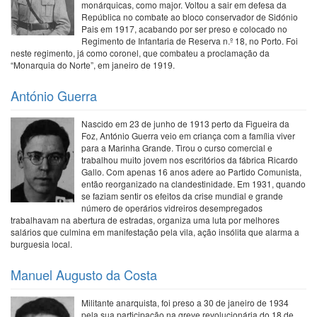
monárquicas, como major. Voltou a sair em defesa da
República no combate ao bloco conservador de Sidónio
Pais em 1917, acabando por ser preso e colocado no
Regimento de Infantaria de Reserva n.º 18, no Porto. Foi
neste regimento, já como coronel, que combateu a proclamação da
“Monarquia do Norte”, em janeiro de 1919.
António Guerra
Nascido em 23 de junho de 1913 perto da Figueira da
Foz, António Guerra veio em criança com a família viver
para a Marinha Grande. Tirou o curso comercial e
trabalhou muito jovem nos escritórios da fábrica Ricardo
Gallo. Com apenas 16 anos adere ao Partido Comunista,
então reorganizado na clandestinidade. Em 1931, quando
se faziam sentir os efeitos da crise mundial e grande
número de operários vidreiros desempregados
trabalhavam na abertura de estradas, organiza uma luta por melhores
salários que culmina em manifestação pela vila, ação insólita que alarma a
burguesia local.
Manuel Augusto da Costa
Militante anarquista, foi preso a 30 de janeiro de 1934
pela sua participação na greve revolucionária do 18 de