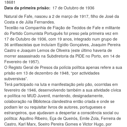
18681
Data da primeira prisão
17 de Outubro de 1936
Natural de Fafe, nasceu a 2 de março de 1917, filho de José da
Costa e de Júlia Fernandes.
Tecelão na Companhia de Fiação de Tecidos de Fafe e militante
do Partido Comunista Português foi preso pela primeira vez em
17 de Outubro de 1936, com 19 anos, integrado num grupo de
36 antifascistas que incluíam Egídio Gonçalves, Joaquim Pereira
Castro e Joaquim Lemos de Oliveira (este último haveria de
morrer assassinado na Subdiretoria da PIDE no Porto, em 14 de
Fevereiro de 1957).
O Registo Geral de Presos da polícia política apenas refere a sua
prisão em 13 de dezembro de 1948, “por actividades
subversivas”.
Terá participado na luta e manifestação pelo pão, ocorridas em
fevereiro de 1946, desenvolvendo também a sua atividade cívica
e política no MUD Juvenil, mantendo, designadamente,
colaboração na Biblioteca clandestina então criada e onde se
podiam ler ou requisitar livros de autores, portugueses e
estrangeiros, que ajudavam a despertar a consciência social ou
política: Aquilino Ribeiro, Eça de Queirós, Emile Zola, Ferreira de
Castro, Karl Marx, Soeiro Pereira Gomes e Victor Hugo, por