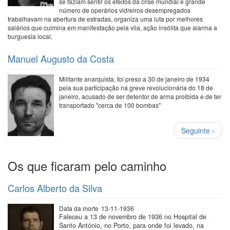
se faziam sentir os efeitos da crise mundial e grande
número de operários vidreiros desempregados
trabalhavam na abertura de estradas, organiza uma luta por melhores
salários que culmina em manifestação pela vila, ação insólita que alarma a
burguesia local.
Manuel Augusto da Costa
Militante anarquista, foi preso a 30 de janeiro de 1934
pela sua participação na greve revolucionária do 18 de
janeiro, acusado de ser detentor de arma proibida e de ter
transportado "cerca de 100 bombas"
Paginação
Próxima
Seguinte ›
página
Os que ficaram pelo caminho
Carlos Alberto da Silva
Data da morte
13-11-1936
Faleceu a 13 de novembro de 1936 no Hospital de
Santo António, no Porto, para onde foi levado, na