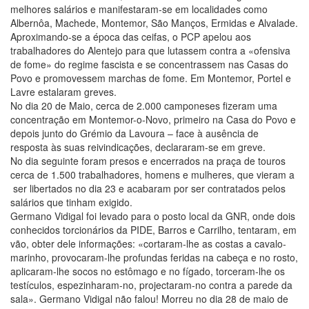
melhores salários e manifestaram-se em localidades como
Albernôa, Machede, Montemor, São Manços, Ermidas e Alvalade.
Aproximando-se a época das ceifas, o PCP apelou aos
trabalhadores do Alentejo para que lutassem contra a «ofensiva
de fome» do regime fascista e se concentrassem nas Casas do
Povo e promovessem marchas de fome. Em Montemor, Portel e
Lavre estalaram greves.
No dia 20 de Maio, cerca de 2.000 camponeses fizeram uma
concentração em Montemor-o-Novo, primeiro na Casa do Povo e
depois junto do Grémio da Lavoura – face à ausência de
resposta às suas reivindicações, declararam-se em greve.
No dia seguinte foram presos e encerrados na praça de touros
cerca de 1.500 trabalhadores, homens e mulheres, que vieram a
ser libertados no dia 23 e acabaram por ser contratados pelos
salários que tinham exigido.
Germano Vidigal foi levado para o posto local da GNR, onde dois
conhecidos torcionários da PIDE, Barros e Carrilho, tentaram, em
vão, obter dele informações: «cortaram-lhe as costas a cavalo-
marinho, provocaram-lhe profundas feridas na cabeça e no rosto,
aplicaram-lhe socos no estômago e no fígado, torceram-lhe os
testículos, espezinharam-no, projectaram-no contra a parede da
sala». Germano Vidigal não falou! Morreu no dia 28 de maio de