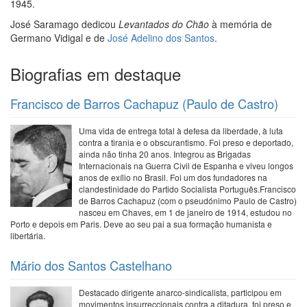
1945.
José Saramago dedicou
Levantados do Chão
à memória de
Germano Vidigal e de
José Adelino dos Santos
.
Biografias em destaque
Francisco de Barros Cachapuz (Paulo de Castro)
Uma vida de entrega total à defesa da liberdade, à luta
contra a tirania e o obscurantismo. Foi preso e deportado,
ainda não tinha 20 anos. Integrou as Brigadas
Internacionais na Guerra Civil de Espanha e viveu longos
anos de exílio no Brasil. Foi um dos fundadores na
clandestinidade do Partido Socialista Português.Francisco
de Barros Cachapuz (com o pseudónimo Paulo de Castro)
nasceu em Chaves, em 1 de janeiro de 1914, estudou no
Porto e depois em Paris. Deve ao seu pai a sua formação humanista e
libertária.
Mário dos Santos Castelhano
Destacado dirigente anarco-sindicalista, participou em
movimentos insurreccionais contra a ditadura, foi preso e