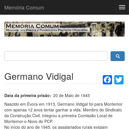
Memória Comum
Tog
nav
Passar
para
o
conteúdo
principal
Germano Vidigal
Fac
T
Data da primeira prisão
20 de Maio de 1945
Nascido em Évora em 1913, Germano Vidigal foi para Montemor
com apenas 12 anos tentar ganhar a vida. Membro do Sindicato
da Construção Civil, integrou a primeira Comissão Local de
Montemor-o-Novo do PCP.
No início do ano de 1945, os assalariados rurais exigiam