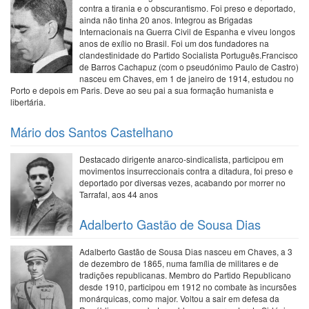
contra a tirania e o obscurantismo. Foi preso e deportado,
ainda não tinha 20 anos. Integrou as Brigadas
Internacionais na Guerra Civil de Espanha e viveu longos
anos de exílio no Brasil. Foi um dos fundadores na
clandestinidade do Partido Socialista Português.Francisco
de Barros Cachapuz (com o pseudónimo Paulo de Castro)
nasceu em Chaves, em 1 de janeiro de 1914, estudou no
Porto e depois em Paris. Deve ao seu pai a sua formação humanista e
libertária.
Mário dos Santos Castelhano
Destacado dirigente anarco-sindicalista, participou em
movimentos insurreccionais contra a ditadura, foi preso e
deportado por diversas vezes, acabando por morrer no
Tarrafal, aos 44 anos
Adalberto Gastão de Sousa Dias
Adalberto Gastão de Sousa Dias nasceu em Chaves, a 3
de dezembro de 1865, numa família de militares e de
tradições republicanas. Membro do Partido Republicano
desde 1910, participou em 1912 no combate às incursões
monárquicas, como major. Voltou a sair em defesa da