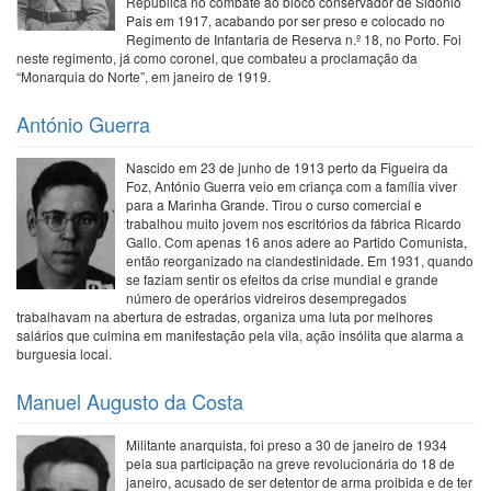
República no combate ao bloco conservador de Sidónio
Pais em 1917, acabando por ser preso e colocado no
Regimento de Infantaria de Reserva n.º 18, no Porto. Foi
neste regimento, já como coronel, que combateu a proclamação da
“Monarquia do Norte”, em janeiro de 1919.
António Guerra
Nascido em 23 de junho de 1913 perto da Figueira da
Foz, António Guerra veio em criança com a família viver
para a Marinha Grande. Tirou o curso comercial e
trabalhou muito jovem nos escritórios da fábrica Ricardo
Gallo. Com apenas 16 anos adere ao Partido Comunista,
então reorganizado na clandestinidade. Em 1931, quando
se faziam sentir os efeitos da crise mundial e grande
número de operários vidreiros desempregados
trabalhavam na abertura de estradas, organiza uma luta por melhores
salários que culmina em manifestação pela vila, ação insólita que alarma a
burguesia local.
Manuel Augusto da Costa
Militante anarquista, foi preso a 30 de janeiro de 1934
pela sua participação na greve revolucionária do 18 de
janeiro, acusado de ser detentor de arma proibida e de ter