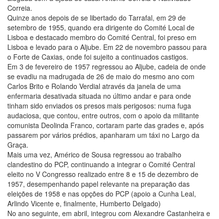
Correia.
Quinze anos depois de se libertado do Tarrafal, em 29 de
setembro de 1955, quando era dirigente do Comité Local de
Lisboa e destacado membro do Comité Central, foi preso em
Lisboa e levado para o Aljube. Em 22 de novembro passou para
o Forte de Caxias, onde foi sujeito a continuados castigos.
Em 3 de fevereiro de 1957 regressou ao Aljube, cadeia de onde
se evadiu na madrugada de 26 de maio do mesmo ano com
Carlos Brito e Rolando Verdial através da janela de uma
enfermaria desativada situada no último andar e para onde
tinham sido enviados os presos mais perigosos: numa fuga
audaciosa, que contou, entre outros, com o apoio da militante
comunista Deolinda Franco, cortaram parte das grades e, após
passarem por vários prédios, apanharam um táxi no Largo da
Graça.
Mais uma vez, Américo de Sousa regressou ao trabalho
clandestino do PCP, continuando a integrar o Comité Central
eleito no V Congresso realizado entre 8 e 15 de dezembro de
1957, desempenhando papel relevante na preparação das
eleições de 1958 e nas opções do PCP (apoio a Cunha Leal,
Arlindo Vicente e, finalmente, Humberto Delgado)
No ano seguinte, em abril, integrou com Alexandre Castanheira e