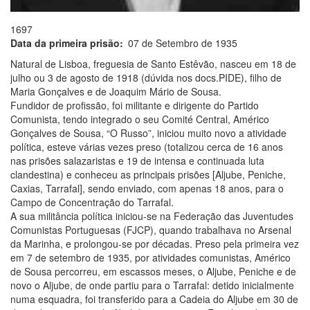
1697
Data da primeira prisão
07 de Setembro de 1935
Natural de Lisboa, freguesia de Santo Estêvão, nasceu em 18 de
julho ou 3 de agosto de 1918 (dúvida nos docs.PIDE), filho de
Maria Gonçalves e de Joaquim Mário de Sousa.
Fundidor de profissão, foi militante e dirigente do Partido
Comunista, tendo integrado o seu Comité Central, Américo
Gonçalves de Sousa, “O Russo”, iniciou muito novo a atividade
política, esteve várias vezes preso (totalizou cerca de 16 anos
nas prisões salazaristas e 19 de intensa e continuada luta
clandestina) e conheceu as principais prisões [Aljube, Peniche,
Caxias, Tarrafal], sendo enviado, com apenas 18 anos, para o
Campo de Concentração do Tarrafal.
A sua militância política iniciou-se na Federação das Juventudes
Comunistas Portuguesas (FJCP), quando trabalhava no Arsenal
da Marinha, e prolongou-se por décadas. Preso pela primeira vez
em 7 de setembro de 1935, por atividades comunistas, Américo
de Sousa percorreu, em escassos meses, o Aljube, Peniche e de
novo o Aljube, de onde partiu para o Tarrafal: detido inicialmente
numa esquadra, foi transferido para a Cadeia do Aljube em 30 de