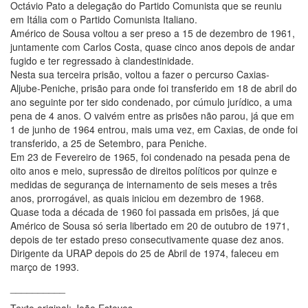
Octávio Pato a delegação do Partido Comunista que se reuniu
em Itália com o Partido Comunista Italiano.
Américo de Sousa voltou a ser preso a 15 de dezembro de 1961,
juntamente com Carlos Costa, quase cinco anos depois de andar
fugido e ter regressado à clandestinidade.
Nesta sua terceira prisão, voltou a fazer o percurso Caxias-
Aljube-Peniche, prisão para onde foi transferido em 18 de abril do
ano seguinte por ter sido condenado, por cúmulo jurídico, a uma
pena de 4 anos. O vaivém entre as prisões não parou, já que em
1 de junho de 1964 entrou, mais uma vez, em Caxias, de onde foi
transferido, a 25 de Setembro, para Peniche.
Em 23 de Fevereiro de 1965, foi condenado na pesada pena de
oito anos e meio, supressão de direitos políticos por quinze e
medidas de segurança de internamento de seis meses a três
anos, prorrogável, as quais iniciou em dezembro de 1968.
Quase toda a década de 1960 foi passada em prisões, já que
Américo de Sousa só seria libertado em 20 de outubro de 1971,
depois de ter estado preso consecutivamente quase dez anos.
Dirigente da URAP depois do 25 de Abril de 1974, faleceu em
março de 1993.
__________