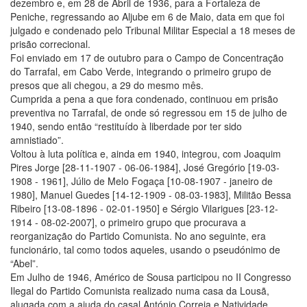
dezembro e, em 28 de Abril de 1936, para a Fortaleza de
Peniche, regressando ao Aljube em 6 de Maio, data em que foi
julgado e condenado pelo Tribunal Militar Especial a 18 meses de
prisão correcional.
Foi enviado em 17 de outubro para o Campo de Concentração
do Tarrafal, em Cabo Verde, integrando o primeiro grupo de
presos que ali chegou, a 29 do mesmo mês.
Cumprida a pena a que fora condenado, continuou em prisão
preventiva no Tarrafal, de onde só regressou em 15 de julho de
1940, sendo então “restituído à liberdade por ter sido
amnistiado”.
Voltou à luta política e, ainda em 1940, integrou, com Joaquim
Pires Jorge [28-11-1907 - 06-06-1984], José Gregório [19-03-
1908 - 1961], Júlio de Melo Fogaça [10-08-1907 - janeiro de
1980], Manuel Guedes [14-12-1909 - 08-03-1983], Militão Bessa
Ribeiro [13-08-1896 - 02-01-1950] e Sérgio Vilarigues [23-12-
1914 - 08-02-2007], o primeiro grupo que procurava a
reorganização do Partido Comunista. No ano seguinte, era
funcionário, tal como todos aqueles, usando o pseudónimo de
“Abel”.
Em Julho de 1946, Américo de Sousa participou no II Congresso
Ilegal do Partido Comunista realizado numa casa da Lousã,
alugada com a ajuda do casal António Correia e Natividade