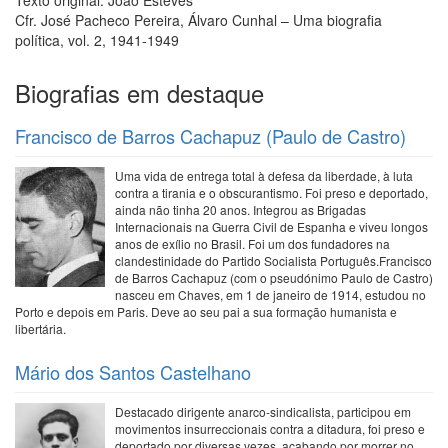
Texto original: João Esteves
Cfr. José Pacheco Pereira, Álvaro Cunhal – Uma biografia
política, vol. 2, 1941-1949
Biografias em destaque
Francisco de Barros Cachapuz (Paulo de Castro)
Uma vida de entrega total à defesa da liberdade, à luta
contra a tirania e o obscurantismo. Foi preso e deportado,
ainda não tinha 20 anos. Integrou as Brigadas
Internacionais na Guerra Civil de Espanha e viveu longos
anos de exílio no Brasil. Foi um dos fundadores na
clandestinidade do Partido Socialista Português.Francisco
de Barros Cachapuz (com o pseudónimo Paulo de Castro)
nasceu em Chaves, em 1 de janeiro de 1914, estudou no
Porto e depois em Paris. Deve ao seu pai a sua formação humanista e
libertária.
Mário dos Santos Castelhano
Destacado dirigente anarco-sindicalista, participou em
movimentos insurreccionais contra a ditadura, foi preso e
deportado por diversas vezes, acabando por morrer no