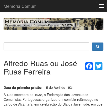
Memória Comum
Tog
nav
Passar
para
o
conteúdo
principal
Alfredo Ruas ou José
Fac
T
Ruas Ferreira
Data da primeira prisão
15 de Abril de 1931
A 4 de setembro de 1932, a Federação das Juventudes
Comunistas Portuguesas organizou um comício-relâmpago no
Largo de Alcântara, em celebração do Dia da Juventude, em que