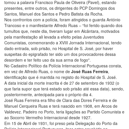
tomou a palavra Francisco Paula de Oliveira (Pavel), estando
presentes, entre outros, os dirigentes do PCP Domingos dos
Santos, Manuel dos Santos e Pedro Batista da Rocha.
Nos confrontos com a polícia, foram atingidos o guarda António
Trancoso e o manifestante Alfredo Ruas – “foi ferido quando dos
tumultos que, neste dia, tiveram lugar em Alcântara, motivados
pela manifestação ali levada a efeito pelas Juventudes
Comunistas, comemorando a XVIII Jornada Internacional, tendo
dado entrada, sob prisão, no Hospital de S. José, por haver
suspeitas do epigrafado ter sido um dos provocadores dessa
desordem e ter feito uso da sua arma de fogo".
No Cadastro Político da Polícia Internacional Portuguesa consta,
em vez de Alfredo Ruas, o nome de
José Ruas Ferreira
,
identificação que é mantida no registo do Hospital de S. José.
A data inicial da morte inscrita é de 27 de setembro de 1932 (o
que faria supor que terá estado sob prisão até essa data), sendo,
posteriormente, antecipada para o próprio dia 4.
José Ruas Ferreira era filho de Clara das Dores Ferreira e de
Manuel Cerqueira Ruas e terá nascido em 1908, em Arcos de
Valdevez. Padeiro no Porto, teria ligações ao Partido Comunista e
ao Socorro Vermelho Internacional desde 1927.
Em 15 de Abril de 1931, foi preso pela Delegação do Porto da
Polícia Internacional Portuguesa, "por estar envolvido no