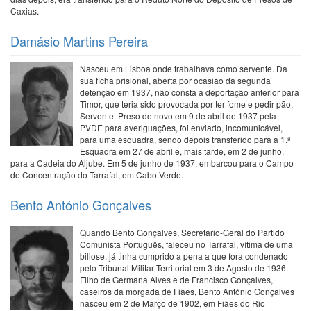
Caxias.
Damásio Martins Pereira
Nasceu em Lisboa onde trabalhava como servente. Da
sua ficha prisional, aberta por ocasião da segunda
detenção em 1937, não consta a deportação anterior para
Timor, que teria sido provocada por ter fome e pedir pão.
Servente. Preso de novo em 9 de abril de 1937 pela
PVDE para averiguações, foi enviado, incomunicável,
para uma esquadra, sendo depois transferido para a 1.ª
Esquadra em 27 de abril e, mais tarde, em 2 de junho,
para a Cadeia do Aljube. Em 5 de junho de 1937, embarcou para o Campo
de Concentração do Tarrafal, em Cabo Verde.
Bento António Gonçalves
Quando Bento Gonçalves, Secretário-Geral do Partido
Comunista Português, faleceu no Tarrafal, vítima de uma
biliose, já tinha cumprido a pena a que fora condenado
pelo Tribunal Militar Territorial em 3 de Agosto de 1936.
Filho de Germana Alves e de Francisco Gonçalves,
caseiros da morgada de Fiães, Bento António Gonçalves
nasceu em 2 de Março de 1902, em Fiães do Rio