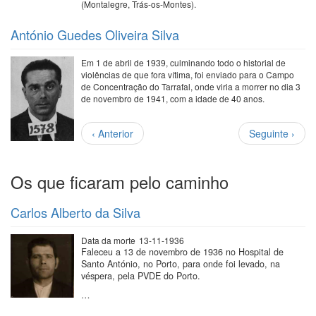
(Montalegre, Trás-os-Montes).
António Guedes Oliveira Silva
Em 1 de abril de 1939, culminando todo o historial de
violências de que fora vítima, foi enviado para o Campo
de Concentração do Tarrafal, onde viria a morrer no dia 3
de novembro de 1941, com a idade de 40 anos.
Paginação
Página
Próxima
‹ Anterior
Seguinte ›
anterior
página
Os que ficaram pelo caminho
Carlos Alberto da Silva
Data da morte
13-11-1936
Faleceu a 13 de novembro de 1936 no Hospital de
Santo António, no Porto, para onde foi levado, na
véspera, pela PVDE do Porto.
…