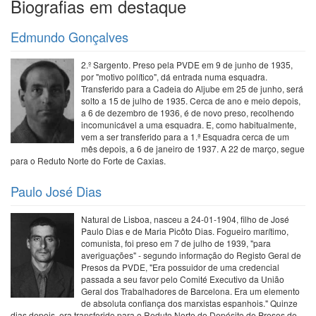
Biografias em destaque
Edmundo Gonçalves
2.º Sargento. Preso pela PVDE em 9 de junho de 1935,
por "motivo político", dá entrada numa esquadra.
Transferido para a Cadeia do Aljube em 25 de junho, será
solto a 15 de julho de 1935. Cerca de ano e meio depois,
a 6 de dezembro de 1936, é de novo preso, recolhendo
incomunicável a uma esquadra. E, como habitualmente,
vem a ser transferido para a 1.ª Esquadra cerca de um
mês depois, a 6 de janeiro de 1937. A 22 de março, segue
para o Reduto Norte do Forte de Caxias.
Paulo José Dias
Natural de Lisboa, nasceu a 24-01-1904, filho de José
Paulo Dias e de Maria Picôto Dias. Fogueiro marítimo,
comunista, foi preso em 7 de julho de 1939, "para
averiguações" - segundo informação do Registo Geral de
Presos da PVDE, "Era possuidor de uma credencial
passada a seu favor pelo Comité Executivo da União
Geral dos Trabalhadores de Barcelona. Era um elemento
de absoluta confiança dos marxistas espanhois." Quinze
dias depois, era transferido para o Reduto Norte do Depósito de Presos de