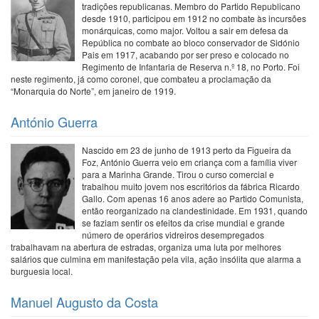
tradições republicanas. Membro do Partido Republicano
desde 1910, participou em 1912 no combate às incursões
monárquicas, como major. Voltou a sair em defesa da
República no combate ao bloco conservador de Sidónio
Pais em 1917, acabando por ser preso e colocado no
Regimento de Infantaria de Reserva n.º 18, no Porto. Foi
neste regimento, já como coronel, que combateu a proclamação da
“Monarquia do Norte”, em janeiro de 1919.
António Guerra
Nascido em 23 de junho de 1913 perto da Figueira da
Foz, António Guerra veio em criança com a família viver
para a Marinha Grande. Tirou o curso comercial e
trabalhou muito jovem nos escritórios da fábrica Ricardo
Gallo. Com apenas 16 anos adere ao Partido Comunista,
então reorganizado na clandestinidade. Em 1931, quando
se faziam sentir os efeitos da crise mundial e grande
número de operários vidreiros desempregados
trabalhavam na abertura de estradas, organiza uma luta por melhores
salários que culmina em manifestação pela vila, ação insólita que alarma a
burguesia local.
Manuel Augusto da Costa