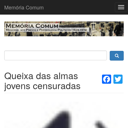
Memória Comum
Tog
nav
Passar
para
o
conteúdo
principal
Queixa das almas
Fac
T
jovens censuradas