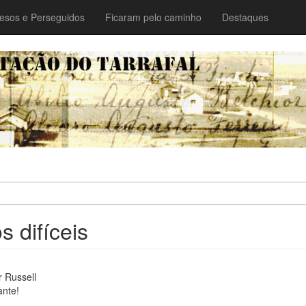
esos e Perseguidos
Ficaram pelo caminho
Destaques
 difíceis
 Russell
ante!