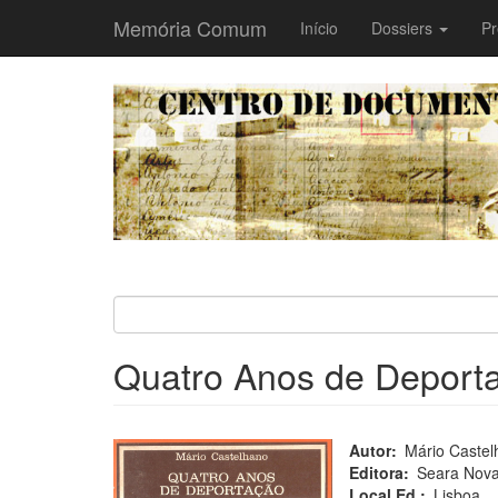
Memória Comum
Main
Início
Dossiers
Pr
navigation
Passar
para
o
conteúdo
principal
Quatro Anos de Deport
Autor
Mário Castel
Editora
Seara Nov
Local Ed.
Lisboa