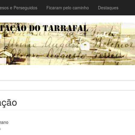
esos e Perseguidos
Ficaram pelo caminho
Destaques
ação
hano
a