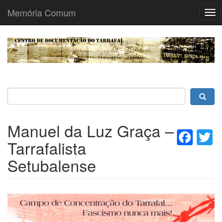
Memória Comum
Tog
nav
Passar
para
o
conteúdo
principal
Manuel da Luz Graça –
Fac
T
Tarrafalista
Setubalense