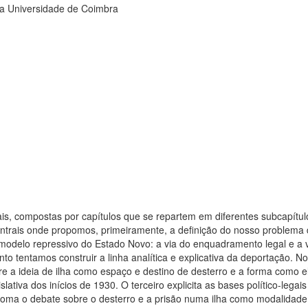
a Universidade de Coimbra
ais, compostas por capítulos que se repartem em diferentes subcapítul
centrais onde propomos, primeiramente, a definição do nosso problema
 modelo repressivo do Estado Novo: a via do enquadramento legal e a 
o tentamos construir a linha analítica e explicativa da deportação. No
re a ideia de ilha como espaço e destino de desterro e a forma como e
lativa dos inícios de 1930. O terceiro explicita as bases político-legais
retoma o debate sobre o desterro e a prisão numa ilha como modalidade