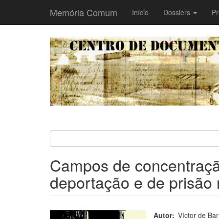
Memória Comum
Main
Início
Dossiers
Pr
navigation
Passar
para
o
conteúdo
principal
Campos de concentraçã
deportação e de prisão
Autor
Víctor de Bar