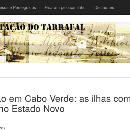
esos e Perseguidos
Ficaram pelo caminho
Destaques
o em Cabo Verde: as ilhas co
 no Estado Novo
ros