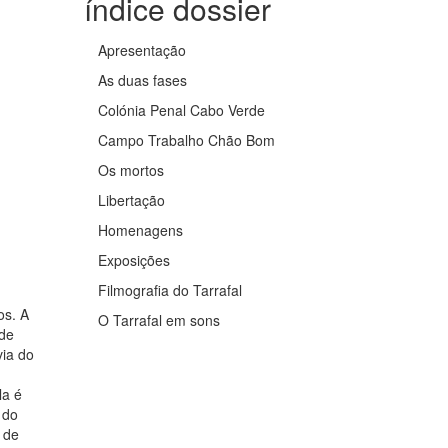
índice dossier
Apresentação
As duas fases
Colónia Penal Cabo Verde
Campo Trabalho Chão Bom
Os mortos
Libertação
Homenagens
Exposições
Filmografia do Tarrafal
os. A
O Tarrafal em sons
 de
via do
la é
 do
 de