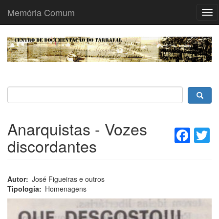
Memória Comum
Tog
nav
Passar
para
o
conteúdo
principal
Anarquistas - Vozes
Fac
T
discordantes
Autor
José Figueiras e outros
Tipologia
Homenagens