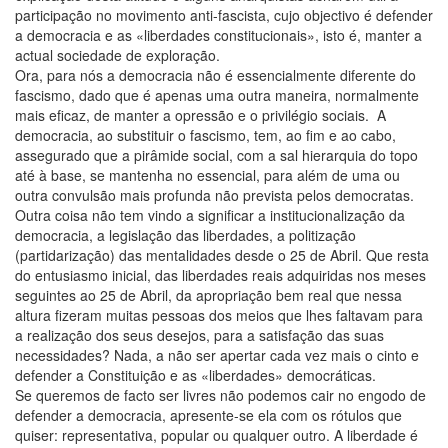
participação no movimento anti-fascista, cujo objectivo é defender
a democracia e as «liberdades constitucionais», isto é, manter a
actual sociedade de exploração.
Ora, para nós a democracia não é essencialmente diferente do
fascismo, dado que é apenas uma outra maneira, normalmente
mais eficaz, de manter a opressão e o privilégio sociais. A
democracia, ao substituir o fascismo, tem, ao fim e ao cabo,
assegurado que a pirâmide social, com a sal hierarquia do topo
até à base, se mantenha no essencial, para além de uma ou
outra convulsão mais profunda não prevista pelos democratas.
Outra coisa não tem vindo a significar a institucionalização da
democracia, a legislação das liberdades, a politização
(partidarização) das mentalidades desde o 25 de Abril. Que resta
do entusiasmo inicial, das liberdades reais adquiridas nos meses
seguintes ao 25 de Abril, da apropriação bem real que nessa
altura fizeram muitas pessoas dos meios que lhes faltavam para
a realização dos seus desejos, para a satisfação das suas
necessidades? Nada, a não ser apertar cada vez mais o cinto e
defender a Constituição e as «liberdades» democráticas.
Se queremos de facto ser livres não podemos cair no engodo de
defender a democracia, apresente-se ela com os rótulos que
quiser: representativa, popular ou qualquer outro. A liberdade é