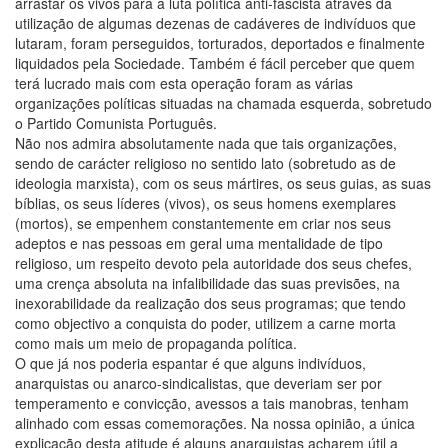
arrastar os vivos para a luta política anti-fascista através da
utilização de algumas dezenas de cadáveres de indivíduos que
lutaram, foram perseguidos, torturados, deportados e finalmente
liquidados pela Sociedade. Também é fácil perceber que quem
terá lucrado mais com esta operação foram as várias
organizações políticas situadas na chamada esquerda, sobretudo
o Partido Comunista Português.
Não nos admira absolutamente nada que tais organizações,
sendo de carácter religioso no sentido lato (sobretudo as de
ideologia marxista), com os seus mártires, os seus guias, as suas
bíblias, os seus líderes (vivos), os seus homens exemplares
(mortos), se empenhem constantemente em criar nos seus
adeptos e nas pessoas em geral uma mentalidade de tipo
religioso, um respeito devoto pela autoridade dos seus chefes,
uma crença absoluta na infalibilidade das suas previsões, na
inexorabilidade da realização dos seus programas; que tendo
como objectivo a conquista do poder, utilizem a carne morta
como mais um meio de propaganda política.
O que já nos poderia espantar é que alguns indivíduos,
anarquistas ou anarco-sindicalistas, que deveriam ser por
temperamento e convicção, avessos a tais manobras, tenham
alinhado com essas comemorações. Na nossa opinião, a única
explicação desta atitude é alguns anarquistas acharem útil a