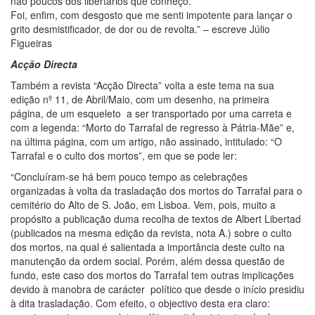
não poucos dos libertários que conheço.
Foi, enfim, com desgosto que me senti impotente para lançar o
grito desmistificador, de dor ou de revolta.” – escreve Júlio
Figueiras
Acção Directa
Também a revista “Acção Directa” volta a este tema na sua
edição nº 11, de Abril/Maio, com um desenho, na primeira
página, de um esqueleto a ser transportado por uma carreta e
com a legenda: “Morto do Tarrafal de regresso à Pátria-Mãe” e,
na última página, com um artigo, não assinado, intitulado: “O
Tarrafal e o culto dos mortos”, em que se pode ler:
“Concluíram-se há bem pouco tempo as celebrações
organizadas à volta da trasladação dos mortos do Tarrafal para o
cemitério do Alto de S. João, em Lisboa. Vem, pois, muito a
propósito a publicação duma recolha de textos de Albert Libertad
(publicados na mesma edição da revista, nota A.) sobre o culto
dos mortos, na qual é salientada a importância deste culto na
manutenção da ordem social. Porém, além dessa questão de
fundo, este caso dos mortos do Tarrafal tem outras implicações
devido à manobra de carácter político que desde o início presidiu
à dita trasladação. Com efeito, o objectivo desta era claro: