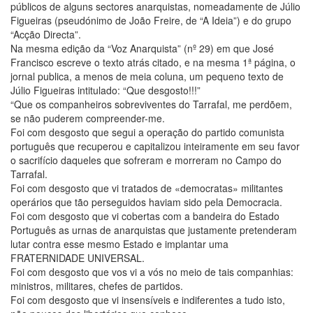
públicos de alguns sectores anarquistas, nomeadamente de Júlio
Figueiras (pseudónimo de João Freire, de “A Ideia”) e do grupo
“Acção Directa”.
Na mesma edição da “Voz Anarquista” (nº 29) em que José
Francisco escreve o texto atrás citado, e na mesma 1ª página, o
jornal publica, a menos de meia coluna, um pequeno texto de
Júlio Figueiras intitulado: “Que desgosto!!!”
“Que os companheiros sobreviventes do Tarrafal, me perdõem,
se não puderem compreender-me.
Foi com desgosto que segui a operação do partido comunista
português que recuperou e capitalizou inteiramente em seu favor
o sacrifício daqueles que sofreram e morreram no Campo do
Tarrafal.
Foi com desgosto que vi tratados de «democratas» militantes
operários que tão perseguidos haviam sido pela Democracia.
Foi com desgosto que vi cobertas com a bandeira do Estado
Português as urnas de anarquistas que justamente pretenderam
lutar contra esse mesmo Estado e implantar uma
FRATERNIDADE UNIVERSAL.
Foi com desgosto que vos vi a vós no meio de tais companhias:
ministros, militares, chefes de partidos.
Foi com desgosto que vi insensíveis e indiferentes a tudo isto,