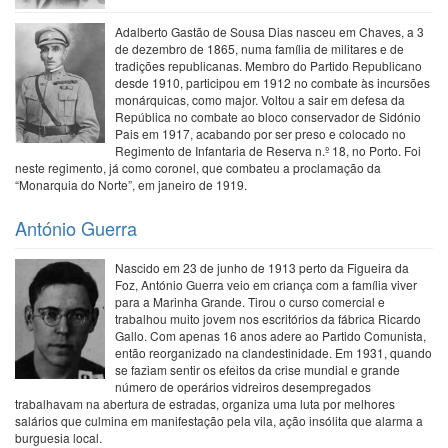
Adalberto Gastão de Sousa Dias nasceu em Chaves, a 3
de dezembro de 1865, numa família de militares e de
tradições republicanas. Membro do Partido Republicano
desde 1910, participou em 1912 no combate às incursões
monárquicas, como major. Voltou a sair em defesa da
República no combate ao bloco conservador de Sidónio
Pais em 1917, acabando por ser preso e colocado no
Regimento de Infantaria de Reserva n.º 18, no Porto. Foi
neste regimento, já como coronel, que combateu a proclamação da
“Monarquia do Norte”, em janeiro de 1919.
António Guerra
Nascido em 23 de junho de 1913 perto da Figueira da
Foz, António Guerra veio em criança com a família viver
para a Marinha Grande. Tirou o curso comercial e
trabalhou muito jovem nos escritórios da fábrica Ricardo
Gallo. Com apenas 16 anos adere ao Partido Comunista,
então reorganizado na clandestinidade. Em 1931, quando
se faziam sentir os efeitos da crise mundial e grande
número de operários vidreiros desempregados
trabalhavam na abertura de estradas, organiza uma luta por melhores
salários que culmina em manifestação pela vila, ação insólita que alarma a
burguesia local.