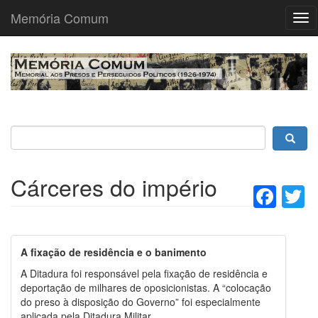
Memória Comum
Tog
nav
Passar
para
o
conteúdo
principal
Cárceres do império
Fac
T
A fixação de residência e o banimento
A Ditadura foi responsável pela fixação de residência e
deportação de milhares de oposicionistas. A “colocação
do preso à disposição do Governo” foi especialmente
aplicada pela Ditadura Militar.