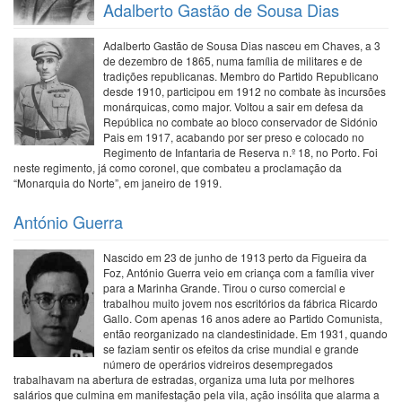
Adalberto Gastão de Sousa Dias
Adalberto Gastão de Sousa Dias nasceu em Chaves, a 3
de dezembro de 1865, numa família de militares e de
tradições republicanas. Membro do Partido Republicano
desde 1910, participou em 1912 no combate às incursões
monárquicas, como major. Voltou a sair em defesa da
República no combate ao bloco conservador de Sidónio
Pais em 1917, acabando por ser preso e colocado no
Regimento de Infantaria de Reserva n.º 18, no Porto. Foi
neste regimento, já como coronel, que combateu a proclamação da
“Monarquia do Norte”, em janeiro de 1919.
António Guerra
Nascido em 23 de junho de 1913 perto da Figueira da
Foz, António Guerra veio em criança com a família viver
para a Marinha Grande. Tirou o curso comercial e
trabalhou muito jovem nos escritórios da fábrica Ricardo
Gallo. Com apenas 16 anos adere ao Partido Comunista,
então reorganizado na clandestinidade. Em 1931, quando
se faziam sentir os efeitos da crise mundial e grande
número de operários vidreiros desempregados
trabalhavam na abertura de estradas, organiza uma luta por melhores
salários que culmina em manifestação pela vila, ação insólita que alarma a