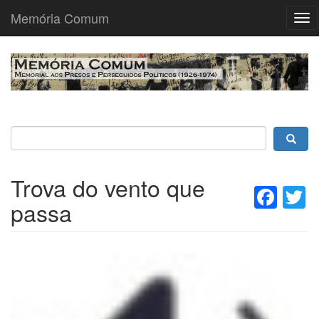
Memória Comum
Tog
nav
Passar
para
o
conteúdo
principal
Trova do vento que
Fac
T
passa